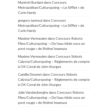
Muniroh Burdani
dans
Concours
Metropolitan/Culturopoing -« Le Sifflet » de
Corin Hardy
gregory tarmoul
dans
Concours
Metropolitan/Culturopoing -« Le Sifflet » de
Corin Hardy
Maxime Vermeulen
dans
Concours Roboto
Films/Culturopoing : « De l’eau tiède sous un
pont rouge » de Shōhei Imamura
Maxime Vermeulen
dans
Concours Sidonis
Calysta/Culturopoing – Règlements de compte
à OK Corral de John Sturges
Camille Desmet
dans
Concours Sidonis
Calysta/Culturopoing – Règlements de compte
à OK Corral de John Sturges
Julie Vandenberghe
dans
Concours Roboto
Films/Culturopoing : « De l’eau tiède sous un
pont rouge » de Shōhei Imamura