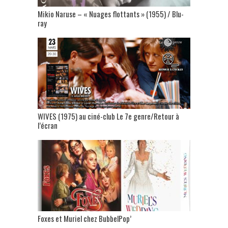
Mikio Naruse – « Nuages flottants » (1955) / Blu-
ray
WIVES (1975) au ciné-club Le 7e genre/Retour à
l’écran
Foxes et Muriel chez BubbelPop’