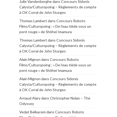
Julie Vandenberghe
dans
Concours Sidonis
Calysta/Culturopoing – Règlements de compte
à OK Corral de John Sturges
Thomas Lambert
dans
Concours Roboto
Films/Culturopoing : « De l’eau tiède sous un
pont rouge » de Shōhei Imamura
Thomas Lambert
dans
Concours Sidonis
Calysta/Culturopoing – Règlements de compte
à OK Corral de John Sturges
Alain Mignon
dans
Concours Roboto
Films/Culturopoing : « De l’eau tiède sous un
pont rouge » de Shōhei Imamura
Alain Mignon
dans
Concours Sidonis
Calysta/Culturopoing – Règlements de compte
à OK Corral de John Sturges
Arnaud Alary
dans
Christopher Nolan – The
Odyssey
Vedat Belkacem
dans
Concours Roboto