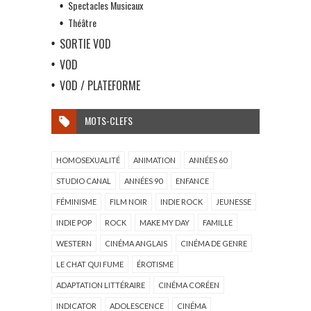
Spectacles Musicaux
Théâtre
SORTIE VOD
VOD
VOD / PLATEFORME
MOTS-CLEFS
HOMOSEXUALITÉ
ANIMATION
ANNÉES 60
STUDIO CANAL
ANNÉES 90
ENFANCE
FÉMINISME
FILM NOIR
INDIE ROCK
JEUNESSE
INDIE POP
ROCK
MAKE MY DAY
FAMILLE
WESTERN
CINÉMA ANGLAIS
CINÉMA DE GENRE
LE CHAT QUI FUME
ÉROTISME
ADAPTATION LITTÉRAIRE
CINÉMA CORÉEN
INDICATOR
ADOLESCENCE
CINÉMA