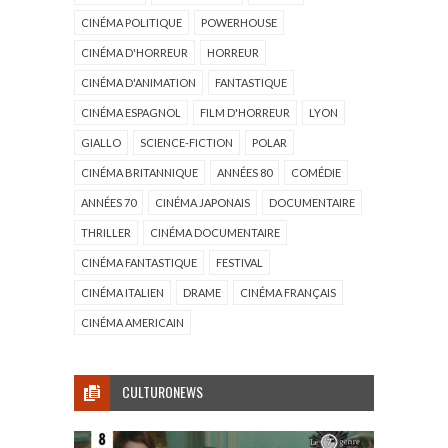
CINÉMA POLITIQUE
POWERHOUSE
CINÉMA D'HORREUR
HORREUR
CINÉMA D'ANIMATION
FANTASTIQUE
CINÉMA ESPAGNOL
FILM D'HORREUR
LYON
GIALLO
SCIENCE-FICTION
POLAR
CINÉMA BRITANNIQUE
ANNÉES 80
COMÉDIE
ANNÉES 70
CINÉMA JAPONAIS
DOCUMENTAIRE
THRILLER
CINÉMA DOCUMENTAIRE
CINÉMA FANTASTIQUE
FESTIVAL
CINÉMA ITALIEN
DRAME
CINÉMA FRANÇAIS
CINÉMA AMERICAIN
CULTURONEWS