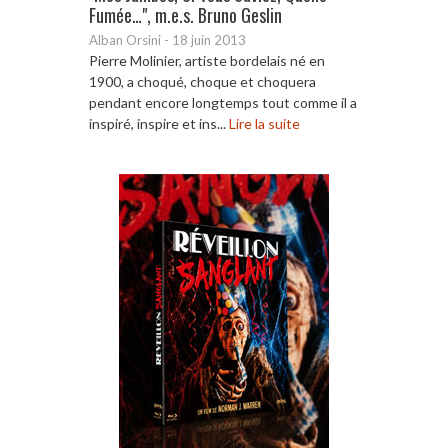
Fumée…", m.e.s. Bruno Geslin
Alban Orsini
-
18 juin 2013
Pierre Molinier, artiste bordelais né en
1900, a choqué, choque et choquera
pendant encore longtemps tout comme il a
inspiré, inspire et ins...
Lire la suite