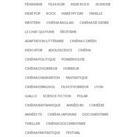
FÉMINISME
FILM NOIR
INDIE ROCK
JEUNESSE
INDIE POP
ROCK
MAKE MY DAY
FAMILLE
WESTERN
CINÉMA ANGLAIS
CINÉMA DE GENRE
LE CHAT QUI FUME
ÉROTISME
ADAPTATION LITTÉRAIRE
CINÉMA CORÉEN
INDICATOR
ADOLESCENCE
CINÉMA
CINÉMA POLITIQUE
POWERHOUSE
CINÉMA D'HORREUR
HORREUR
CINÉMA D'ANIMATION
FANTASTIQUE
CINÉMA ESPAGNOL
FILM D'HORREUR
LYON
GIALLO
SCIENCE-FICTION
POLAR
CINÉMA BRITANNIQUE
ANNÉES 80
COMÉDIE
ANNÉES 70
CINÉMA JAPONAIS
DOCUMENTAIRE
THRILLER
CINÉMA DOCUMENTAIRE
CINÉMA FANTASTIQUE
FESTIVAL