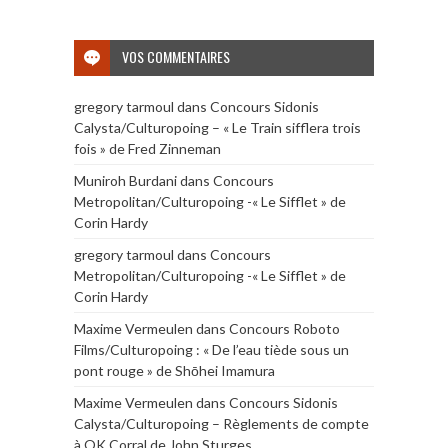
VOS COMMENTAIRES
gregory tarmoul
dans
Concours Sidonis
Calysta/Culturopoing – « Le Train sifflera trois
fois » de Fred Zinneman
Muniroh Burdani
dans
Concours
Metropolitan/Culturopoing -« Le Sifflet » de
Corin Hardy
gregory tarmoul
dans
Concours
Metropolitan/Culturopoing -« Le Sifflet » de
Corin Hardy
Maxime Vermeulen
dans
Concours Roboto
Films/Culturopoing : « De l’eau tiède sous un
pont rouge » de Shōhei Imamura
Maxime Vermeulen
dans
Concours Sidonis
Calysta/Culturopoing – Règlements de compte
à OK Corral de John Sturges