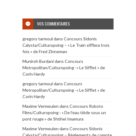
VOS COMMENTAIRES
gregory tarmoul
dans
Concours Sidonis
Calysta/Culturopoing – « Le Train sifflera trois
fois » de Fred Zinneman
Muniroh Burdani
dans
Concours
Metropolitan/Culturopoing -« Le Sifflet » de
Corin Hardy
gregory tarmoul
dans
Concours
Metropolitan/Culturopoing -« Le Sifflet » de
Corin Hardy
Maxime Vermeulen
dans
Concours Roboto
Films/Culturopoing : « De l’eau tiède sous un
pont rouge » de Shōhei Imamura
Maxime Vermeulen
dans
Concours Sidonis
Calysta/Culturopoing – Règlements de compte