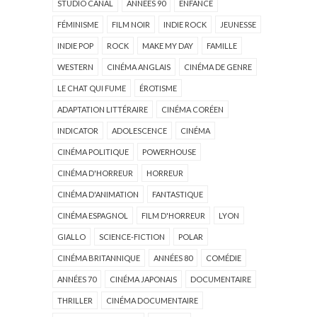
STUDIO CANAL
ANNÉES 90
ENFANCE
FÉMINISME
FILM NOIR
INDIE ROCK
JEUNESSE
INDIE POP
ROCK
MAKE MY DAY
FAMILLE
WESTERN
CINÉMA ANGLAIS
CINÉMA DE GENRE
LE CHAT QUI FUME
ÉROTISME
ADAPTATION LITTÉRAIRE
CINÉMA CORÉEN
INDICATOR
ADOLESCENCE
CINÉMA
CINÉMA POLITIQUE
POWERHOUSE
CINÉMA D'HORREUR
HORREUR
CINÉMA D'ANIMATION
FANTASTIQUE
CINÉMA ESPAGNOL
FILM D'HORREUR
LYON
GIALLO
SCIENCE-FICTION
POLAR
CINÉMA BRITANNIQUE
ANNÉES 80
COMÉDIE
ANNÉES 70
CINÉMA JAPONAIS
DOCUMENTAIRE
THRILLER
CINÉMA DOCUMENTAIRE