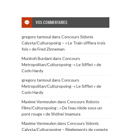
VOS COMMENTAIRES
gregory tarmoul
dans
Concours Sidonis
Calysta/Culturopoing – « Le Train sifflera trois
fois » de Fred Zinneman
Muniroh Burdani
dans
Concours
Metropolitan/Culturopoing -« Le Sifflet » de
Corin Hardy
gregory tarmoul
dans
Concours
Metropolitan/Culturopoing -« Le Sifflet » de
Corin Hardy
Maxime Vermeulen
dans
Concours Roboto
Films/Culturopoing : « De l’eau tiède sous un
pont rouge » de Shōhei Imamura
Maxime Vermeulen
dans
Concours Sidonis
Calysta/Culturopoing – Règlements de compte