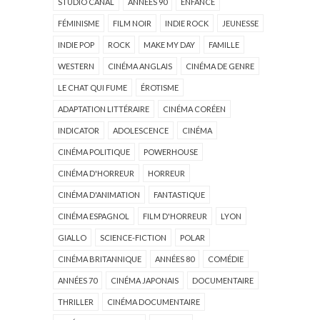
STUDIO CANAL
ANNÉES 90
ENFANCE
FÉMINISME
FILM NOIR
INDIE ROCK
JEUNESSE
INDIE POP
ROCK
MAKE MY DAY
FAMILLE
WESTERN
CINÉMA ANGLAIS
CINÉMA DE GENRE
LE CHAT QUI FUME
ÉROTISME
ADAPTATION LITTÉRAIRE
CINÉMA CORÉEN
INDICATOR
ADOLESCENCE
CINÉMA
CINÉMA POLITIQUE
POWERHOUSE
CINÉMA D'HORREUR
HORREUR
CINÉMA D'ANIMATION
FANTASTIQUE
CINÉMA ESPAGNOL
FILM D'HORREUR
LYON
GIALLO
SCIENCE-FICTION
POLAR
CINÉMA BRITANNIQUE
ANNÉES 80
COMÉDIE
ANNÉES 70
CINÉMA JAPONAIS
DOCUMENTAIRE
THRILLER
CINÉMA DOCUMENTAIRE