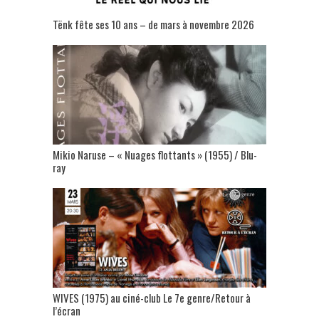
Tënk fête ses 10 ans – de mars à novembre 2026
Mikio Naruse – « Nuages flottants » (1955) / Blu-
ray
WIVES (1975) au ciné-club Le 7e genre/Retour à
l’écran