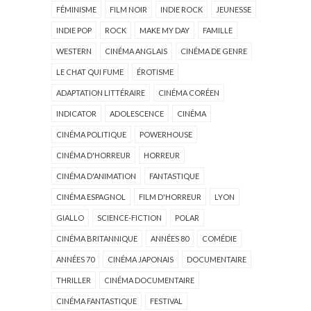
FÉMINISME
FILM NOIR
INDIE ROCK
JEUNESSE
INDIE POP
ROCK
MAKE MY DAY
FAMILLE
WESTERN
CINÉMA ANGLAIS
CINÉMA DE GENRE
LE CHAT QUI FUME
ÉROTISME
ADAPTATION LITTÉRAIRE
CINÉMA CORÉEN
INDICATOR
ADOLESCENCE
CINÉMA
CINÉMA POLITIQUE
POWERHOUSE
CINÉMA D'HORREUR
HORREUR
CINÉMA D'ANIMATION
FANTASTIQUE
CINÉMA ESPAGNOL
FILM D'HORREUR
LYON
GIALLO
SCIENCE-FICTION
POLAR
CINÉMA BRITANNIQUE
ANNÉES 80
COMÉDIE
ANNÉES 70
CINÉMA JAPONAIS
DOCUMENTAIRE
THRILLER
CINÉMA DOCUMENTAIRE
CINÉMA FANTASTIQUE
FESTIVAL