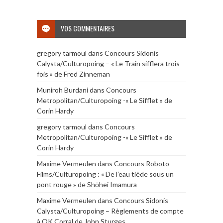
VOS COMMENTAIRES
gregory tarmoul
dans
Concours Sidonis
Calysta/Culturopoing – « Le Train sifflera trois
fois » de Fred Zinneman
Muniroh Burdani
dans
Concours
Metropolitan/Culturopoing -« Le Sifflet » de
Corin Hardy
gregory tarmoul
dans
Concours
Metropolitan/Culturopoing -« Le Sifflet » de
Corin Hardy
Maxime Vermeulen
dans
Concours Roboto
Films/Culturopoing : « De l’eau tiède sous un
pont rouge » de Shōhei Imamura
Maxime Vermeulen
dans
Concours Sidonis
Calysta/Culturopoing – Règlements de compte
à OK Corral de John Sturges