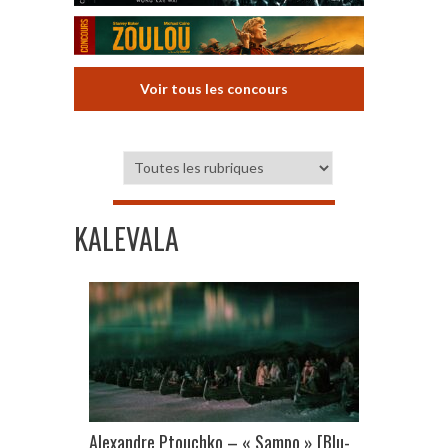
Voir tous les concours
KALEVALA
Alexandre Ptouchko – « Sampo » [Blu-