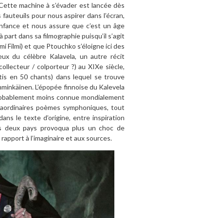
. Cette machine à s’évader est lancée dès
fauteuils pour nous aspirer dans l’écran,
’enfance et nous assure que c’est un âge
part dans sa filmographie puisqu’il s’agit
mi Filmi) et que Ptouchko s’éloigne ici des
eux du célèbre Kalavela, un autre récit
ollecteur / colporteur ?) au XIXe siècle,
tis en 50 chants) dans lequel se trouve
emminkäinen. L’épopée finnoise du Kalevela
t probablement moins connue mondialement
traordinaires poèmes symphoniques, tout
ans le texte d’origine, entre inspiration
des deux pays provoqua plus un choc de
rapport à l’imaginaire et aux sources.