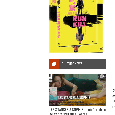
CULTURONEWS
I
g
a
c
p
LES STANCES A SOPHIE au ciné-club Le
7e genre/Retour à l’écran