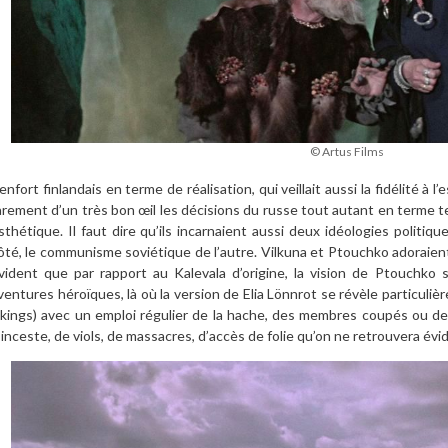
© Artus Films
enfort finlandais en terme de réalisation, qui veillait aussi la fidélité à l
arement d’un très bon œil les décisions du russe tout autant en terme
sthétique. Il faut dire qu’ils incarnaient aussi deux idéologies politiq
ôté, le communisme soviétique de l’autre. Vilkuna et Ptouchko adoraient 
vident que par rapport au Kalevala d’origine, la vision de Ptouchko 
ventures héroïques, là où la version de Elia Lönnrot se révèle particuli
ikings) avec un emploi régulier de la hache, des membres coupés ou de
’inceste, de viols, de massacres, d’accès de folie qu’on ne retrouvera é