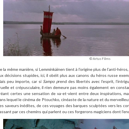
© Artus Films
e la même manière, si Lemminkäinen tient à l’origine plus de l’anti-héros
ux décisions stupides, ici, il obéit plus aux canons du héros russe exem
ais peu importe, car si
Sampo p
rend des libertés avec l’esprit, l’intri
ruelle et crépusculaire, il n’en demeure pas moins également en consta
réant certes une sensation de va-et-vient entre deux inspirations, m
ans lequel le cinéma de Ptouchko, cinéaste de la nature et du merveilleu
es saveurs inédites, de ces voyages des barques sculptées vers les co
assant par ces chemins qui parlent ou ces forgerons magiciens dont l’enc