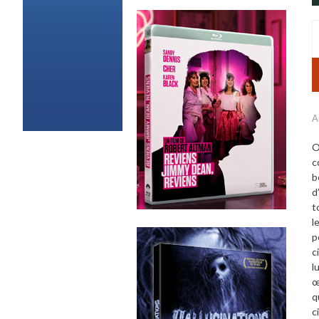
A
O
c
b
d
t
l
p
c
l
œ
q
c