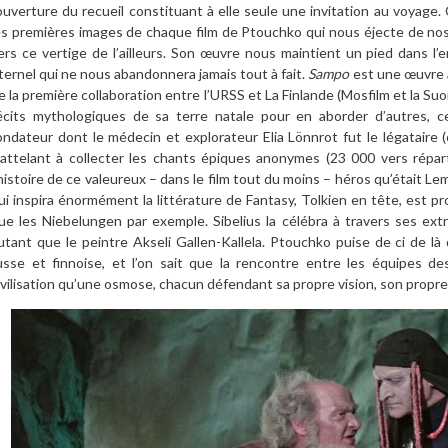
’ouverture du recueil constituant à elle seule une invitation au voyage
es premières images de chaque film de Ptouchko qui nous éjecte de nos 
ers ce vertige de l’ailleurs. Son œuvre nous maintient un pied dans l
ternel qui ne nous abandonnera jamais tout à fait.
Sampo
est une œuvre à 
e la première collaboration entre l’URSS et La Finlande (Mosfilm et la Suo
écits mythologiques de sa terre natale pour en aborder d’autres, c
ondateur dont le médecin et explorateur Elia Lönnrot fut le légataire (c
’attelant à collecter les chants épiques anonymes (23 000 vers répar
’histoire de ce valeureux – dans le film tout du moins – héros qu’était L
ui inspira énormément la littérature de Fantasy, Tolkien en tête, es
ue les Niebelungen par exemple. Sibelius la célébra à travers ses ex
utant que le peintre Akseli Gallen-Kallela. Ptouchko puise de ci de là d
usse et finnoise, et l’on sait que la rencontre entre les équipes 
ivilisation qu’une osmose, chacun défendant sa propre vision, son propre 