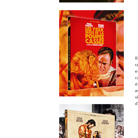
R
r
e
c
é
a
v
d