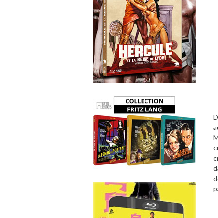
D
a
M
c
c
d
d
p