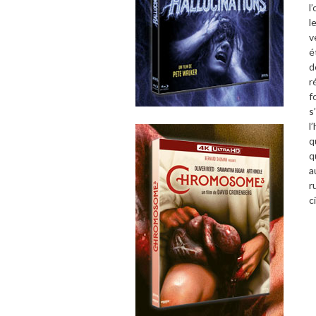
l
l
v
é
d
r
f
s
l
q
q
a
r
c