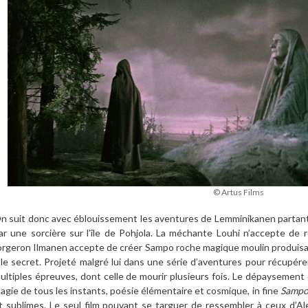
© Artus Films
n suit donc avec éblouissement les aventures de Lemminikanen partant
ar une sorcière sur l’île de Pohjola. La méchante Louhi n’accepte de r
orgeron Ilmanen accepte de créer Sampo roche magique moulin produisant
 le secret. Projeté malgré lui dans une série d’aventures pour récupérer
ultiples épreuves, dont celle de mourir plusieurs fois. Le dépaysement 
agie de tous les instants, poésie élémentaire et cosmique, in fine
Samp
t sublimes. Le seul film pouvant se targuer de ressembler à ceux d’A