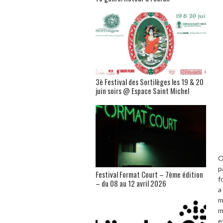
3è Festival des Sortilèges les 19 & 20
juin soirs @ Espace Saint Michel
O
p
Festival Format Court – 7ème édition
f
– du 08 au 12 avril 2026
a
m
m
e