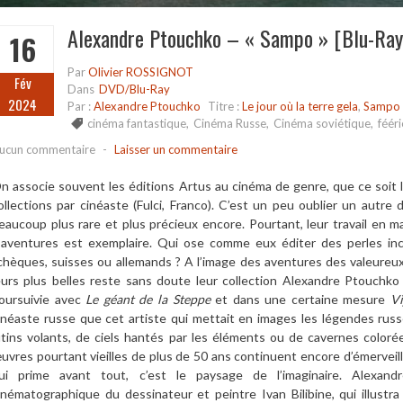
Alexandre Ptouchko – « Sampo » [Blu-Ray
16
Par
Olivier ROSSIGNOT
Fév
Dans
DVD/Blu-Ray
2024
Par :
Alexandre Ptouchko
Titre :
Le jour où la terre gela
,
Sampo
cinéma fantastique
,
Cinéma Russe
,
Cinéma soviétique
,
fééri
ucun commentaire
-
Laisser un commentaire
n associe souvent les éditions Artus au cinéma de genre, que ce soit le 
ollections par cinéaste (Fulci, Franco). C’est un peu oublier un autre
eaucoup plus rare et plus précieux encore. Pourtant, leur travail en m
’aventures est exemplaire. Qui ose comme eux éditer des perles in
chèques, suisses ou allemands ? A l’image des aventures des valeureux
eurs plus belles reste sans doute leur collection Alexandre Ptouch
oursuivie avec
Le géant de la Steppe
et dans une certaine mesure
Vi
inéaste russe que cet artiste qui mettait en images les légendes russ
utins volants, de ciels hantés par les éléments ou de cavernes color
uvres pourtant vieilles de plus de 50 ans continuent encore d’émerveille
ui prime avant tout, c’est le paysage de l’imaginaire. Alexan
inématographique du dessinateur et peintre Ivan Bilibine, qui illust