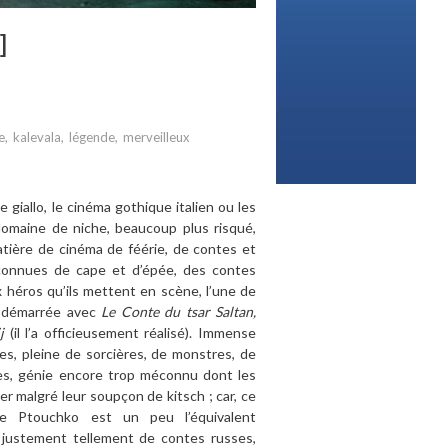
]
e
,
kalevala
,
légende
,
merveilleux
giallo, le cinéma gothique italien ou les
 domaine de niche, beaucoup plus risqué,
atière de cinéma de féérie, de contes et
connues de cape et d’épée, des contes
 héros qu’ils mettent en scène, l’une de
ko démarrée avec
Le Conte du tsar Saltan,
j
(il l’a officieusement réalisé). Immense
es, pleine de sorcières, de monstres, de
ées, génie encore trop méconnu dont les
r malgré leur soupçon de kitsch ; car, ce
dre Ptouchko est un peu l’équivalent
ra justement tellement de contes russes,