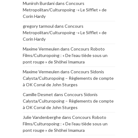
Muniroh Burdani
dans
Concours
Metropolitan/Culturopoing -« Le Sifflet » de
Corin Hardy
gregory tarmoul
dans
Concours
Metropolitan/Culturopoing -« Le Sifflet » de
Corin Hardy
Maxime Vermeulen
dans
Concours Roboto
Films/Culturopoing : « De l’eau tiède sous un
pont rouge » de Shōhei Imamura
Maxime Vermeulen
dans
Concours Sidonis
Calysta/Culturopoing – Règlements de compte
à OK Corral de John Sturges
Camille Desmet
dans
Concours Sidonis
Calysta/Culturopoing – Règlements de compte
à OK Corral de John Sturges
Julie Vandenberghe
dans
Concours Roboto
Films/Culturopoing : « De l’eau tiède sous un
pont rouge » de Shōhei Imamura