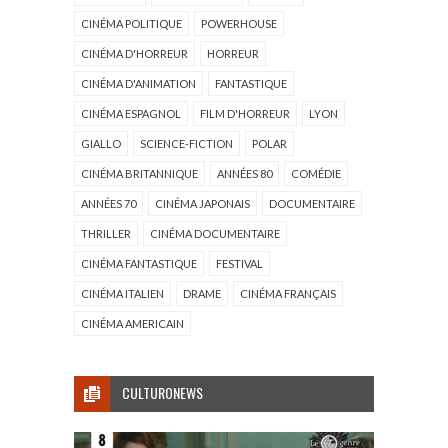
CINÉMA POLITIQUE
POWERHOUSE
CINÉMA D'HORREUR
HORREUR
CINÉMA D'ANIMATION
FANTASTIQUE
CINÉMA ESPAGNOL
FILM D'HORREUR
LYON
GIALLO
SCIENCE-FICTION
POLAR
CINÉMA BRITANNIQUE
ANNÉES 80
COMÉDIE
ANNÉES 70
CINÉMA JAPONAIS
DOCUMENTAIRE
THRILLER
CINÉMA DOCUMENTAIRE
CINÉMA FANTASTIQUE
FESTIVAL
CINÉMA ITALIEN
DRAME
CINÉMA FRANÇAIS
CINÉMA AMERICAIN
CULTURONEWS