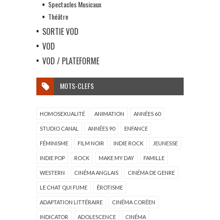
Spectacles Musicaux
Théâtre
SORTIE VOD
VOD
VOD / PLATEFORME
MOTS-CLEFS
HOMOSEXUALITÉ
ANIMATION
ANNÉES 60
STUDIO CANAL
ANNÉES 90
ENFANCE
FÉMINISME
FILM NOIR
INDIE ROCK
JEUNESSE
INDIE POP
ROCK
MAKE MY DAY
FAMILLE
WESTERN
CINÉMA ANGLAIS
CINÉMA DE GENRE
LE CHAT QUI FUME
ÉROTISME
ADAPTATION LITTÉRAIRE
CINÉMA CORÉEN
INDICATOR
ADOLESCENCE
CINÉMA