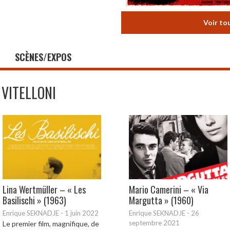
Voir to
SCÈNES/EXPOS
I VITELLONI
Lina Wertmüller – « Les
Mario Camerini – « Via
Basilischi » (1963)
Margutta » (1960)
Enrique SEKNADJE
-
1 juin 2022
Enrique SEKNADJE
-
26
septembre 2021
Le premier film, magnifique, de