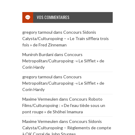
VOS COMMENTAIRES
gregory tarmoul
dans
Concours Sidonis
Calysta/Culturopoing – « Le Train sifflera trois
fois » de Fred Zinneman
Muniroh Burdani
dans
Concours
Metropolitan/Culturopoing -« Le Sifflet » de
Corin Hardy
gregory tarmoul
dans
Concours
Metropolitan/Culturopoing -« Le Sifflet » de
Corin Hardy
Maxime Vermeulen
dans
Concours Roboto
Films/Culturopoing : « De l’eau tiède sous un
pont rouge » de Shōhei Imamura
Maxime Vermeulen
dans
Concours Sidonis
Calysta/Culturopoing – Règlements de compte
à OK Corral de John Sturges