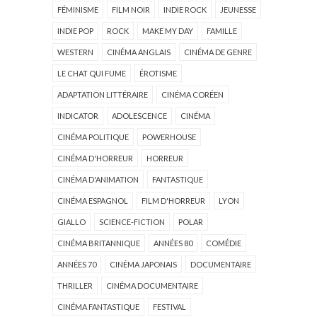
FÉMINISME
FILM NOIR
INDIE ROCK
JEUNESSE
INDIE POP
ROCK
MAKE MY DAY
FAMILLE
WESTERN
CINÉMA ANGLAIS
CINÉMA DE GENRE
LE CHAT QUI FUME
ÉROTISME
ADAPTATION LITTÉRAIRE
CINÉMA CORÉEN
INDICATOR
ADOLESCENCE
CINÉMA
CINÉMA POLITIQUE
POWERHOUSE
CINÉMA D'HORREUR
HORREUR
CINÉMA D'ANIMATION
FANTASTIQUE
CINÉMA ESPAGNOL
FILM D'HORREUR
LYON
GIALLO
SCIENCE-FICTION
POLAR
CINÉMA BRITANNIQUE
ANNÉES 80
COMÉDIE
ANNÉES 70
CINÉMA JAPONAIS
DOCUMENTAIRE
THRILLER
CINÉMA DOCUMENTAIRE
CINÉMA FANTASTIQUE
FESTIVAL