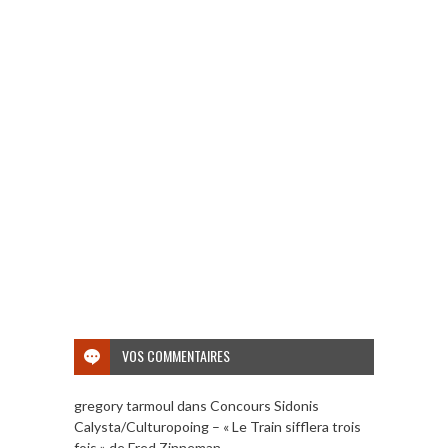
VOS COMMENTAIRES
gregory tarmoul
dans
Concours Sidonis
Calysta/Culturopoing – « Le Train sifflera trois
fois » de Fred Zinneman