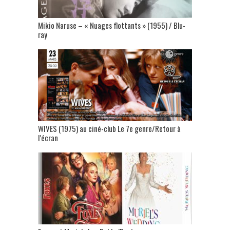
Mikio Naruse – « Nuages flottants » (1955) / Blu-
ray
WIVES (1975) au ciné-club Le 7e genre/Retour à
l’écran