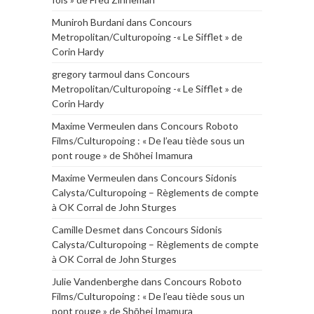
Muniroh Burdani
dans
Concours
Metropolitan/Culturopoing -« Le Sifflet » de
Corin Hardy
gregory tarmoul
dans
Concours
Metropolitan/Culturopoing -« Le Sifflet » de
Corin Hardy
Maxime Vermeulen
dans
Concours Roboto
Films/Culturopoing : « De l’eau tiède sous un
pont rouge » de Shōhei Imamura
Maxime Vermeulen
dans
Concours Sidonis
Calysta/Culturopoing – Règlements de compte
à OK Corral de John Sturges
Camille Desmet
dans
Concours Sidonis
Calysta/Culturopoing – Règlements de compte
à OK Corral de John Sturges
Julie Vandenberghe
dans
Concours Roboto
Films/Culturopoing : « De l’eau tiède sous un
pont rouge » de Shōhei Imamura