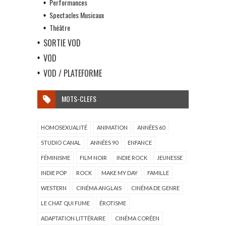
Performances
Spectacles Musicaux
Théâtre
SORTIE VOD
VOD
VOD / PLATEFORME
MOTS-CLEFS
HOMOSEXUALITÉ
ANIMATION
ANNÉES 60
STUDIO CANAL
ANNÉES 90
ENFANCE
FÉMINISME
FILM NOIR
INDIE ROCK
JEUNESSE
INDIE POP
ROCK
MAKE MY DAY
FAMILLE
WESTERN
CINÉMA ANGLAIS
CINÉMA DE GENRE
LE CHAT QUI FUME
ÉROTISME
ADAPTATION LITTÉRAIRE
CINÉMA CORÉEN