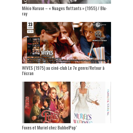
Mikio Naruse – « Nuages flottants » (1955) / Blu-
ray
WIVES (1975) au ciné-club Le 7e genre/Retour à
l’écran
Foxes et Muriel chez BubbelPop’