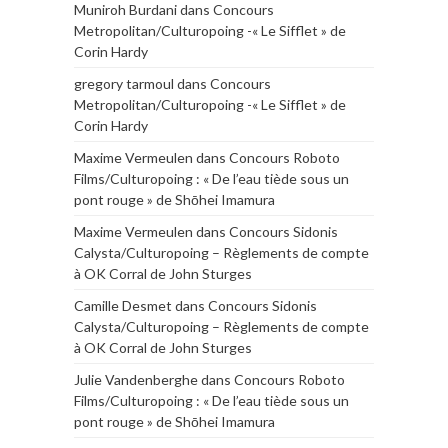
Muniroh Burdani
dans
Concours
Metropolitan/Culturopoing -« Le Sifflet » de
Corin Hardy
gregory tarmoul
dans
Concours
Metropolitan/Culturopoing -« Le Sifflet » de
Corin Hardy
Maxime Vermeulen
dans
Concours Roboto
Films/Culturopoing : « De l’eau tiède sous un
pont rouge » de Shōhei Imamura
Maxime Vermeulen
dans
Concours Sidonis
Calysta/Culturopoing – Règlements de compte
à OK Corral de John Sturges
Camille Desmet
dans
Concours Sidonis
Calysta/Culturopoing – Règlements de compte
à OK Corral de John Sturges
Julie Vandenberghe
dans
Concours Roboto
Films/Culturopoing : « De l’eau tiède sous un
pont rouge » de Shōhei Imamura