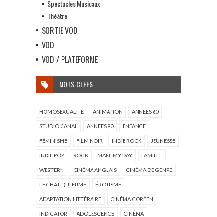
Spectacles Musicaux
Théâtre
SORTIE VOD
VOD
VOD / PLATEFORME
MOTS-CLEFS
HOMOSEXUALITÉ
ANIMATION
ANNÉES 60
STUDIO CANAL
ANNÉES 90
ENFANCE
FÉMINISME
FILM NOIR
INDIE ROCK
JEUNESSE
INDIE POP
ROCK
MAKE MY DAY
FAMILLE
WESTERN
CINÉMA ANGLAIS
CINÉMA DE GENRE
LE CHAT QUI FUME
ÉROTISME
ADAPTATION LITTÉRAIRE
CINÉMA CORÉEN
INDICATOR
ADOLESCENCE
CINÉMA