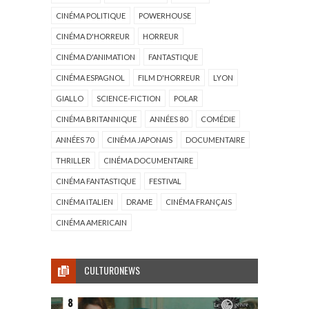
CINÉMA POLITIQUE
POWERHOUSE
CINÉMA D'HORREUR
HORREUR
CINÉMA D'ANIMATION
FANTASTIQUE
CINÉMA ESPAGNOL
FILM D'HORREUR
LYON
GIALLO
SCIENCE-FICTION
POLAR
CINÉMA BRITANNIQUE
ANNÉES 80
COMÉDIE
ANNÉES 70
CINÉMA JAPONAIS
DOCUMENTAIRE
THRILLER
CINÉMA DOCUMENTAIRE
CINÉMA FANTASTIQUE
FESTIVAL
CINÉMA ITALIEN
DRAME
CINÉMA FRANÇAIS
CINÉMA AMERICAIN
CULTURONEWS