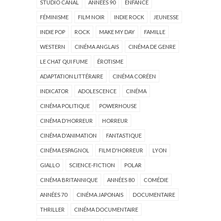
STUDIO CANAL
ANNÉES 90
ENFANCE
FÉMINISME
FILM NOIR
INDIE ROCK
JEUNESSE
INDIE POP
ROCK
MAKE MY DAY
FAMILLE
WESTERN
CINÉMA ANGLAIS
CINÉMA DE GENRE
LE CHAT QUI FUME
ÉROTISME
ADAPTATION LITTÉRAIRE
CINÉMA CORÉEN
INDICATOR
ADOLESCENCE
CINÉMA
CINÉMA POLITIQUE
POWERHOUSE
CINÉMA D'HORREUR
HORREUR
CINÉMA D'ANIMATION
FANTASTIQUE
CINÉMA ESPAGNOL
FILM D'HORREUR
LYON
GIALLO
SCIENCE-FICTION
POLAR
CINÉMA BRITANNIQUE
ANNÉES 80
COMÉDIE
ANNÉES 70
CINÉMA JAPONAIS
DOCUMENTAIRE
THRILLER
CINÉMA DOCUMENTAIRE