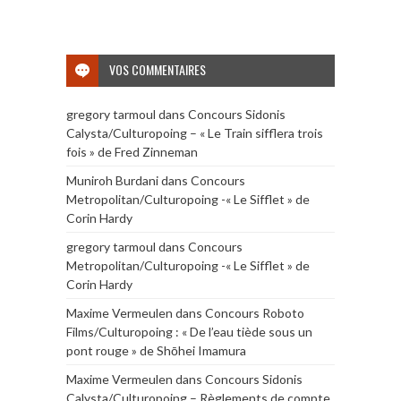
VOS COMMENTAIRES
gregory tarmoul
dans
Concours Sidonis
Calysta/Culturopoing – « Le Train sifflera trois
fois » de Fred Zinneman
Muniroh Burdani
dans
Concours
Metropolitan/Culturopoing -« Le Sifflet » de
Corin Hardy
gregory tarmoul
dans
Concours
Metropolitan/Culturopoing -« Le Sifflet » de
Corin Hardy
Maxime Vermeulen
dans
Concours Roboto
Films/Culturopoing : « De l’eau tiède sous un
pont rouge » de Shōhei Imamura
Maxime Vermeulen
dans
Concours Sidonis
Calysta/Culturopoing – Règlements de compte