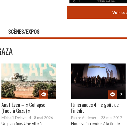
Voir to
SCÈNES/EXPOS
GAZA
1
2
Anat Even – « Collapse
Itinérances 4 : le goût de
(face à Gaza) »
l’inédit
Michaël Delavaud
-
8 mai 2026
Pierre Audebert
-
23 mai 2017
Un plan fixe. Une ville à
Nous voici rendus à la fin de