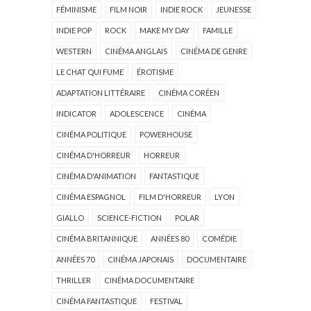
FÉMINISME
FILM NOIR
INDIE ROCK
JEUNESSE
INDIE POP
ROCK
MAKE MY DAY
FAMILLE
WESTERN
CINÉMA ANGLAIS
CINÉMA DE GENRE
LE CHAT QUI FUME
ÉROTISME
ADAPTATION LITTÉRAIRE
CINÉMA CORÉEN
INDICATOR
ADOLESCENCE
CINÉMA
CINÉMA POLITIQUE
POWERHOUSE
CINÉMA D'HORREUR
HORREUR
CINÉMA D'ANIMATION
FANTASTIQUE
CINÉMA ESPAGNOL
FILM D'HORREUR
LYON
GIALLO
SCIENCE-FICTION
POLAR
CINÉMA BRITANNIQUE
ANNÉES 80
COMÉDIE
ANNÉES 70
CINÉMA JAPONAIS
DOCUMENTAIRE
THRILLER
CINÉMA DOCUMENTAIRE
CINÉMA FANTASTIQUE
FESTIVAL