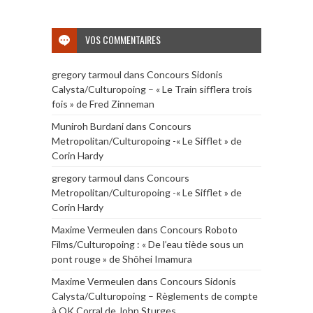
VOS COMMENTAIRES
gregory tarmoul
dans
Concours Sidonis
Calysta/Culturopoing – « Le Train sifflera trois
fois » de Fred Zinneman
Muniroh Burdani
dans
Concours
Metropolitan/Culturopoing -« Le Sifflet » de
Corin Hardy
gregory tarmoul
dans
Concours
Metropolitan/Culturopoing -« Le Sifflet » de
Corin Hardy
Maxime Vermeulen
dans
Concours Roboto
Films/Culturopoing : « De l’eau tiède sous un
pont rouge » de Shōhei Imamura
Maxime Vermeulen
dans
Concours Sidonis
Calysta/Culturopoing – Règlements de compte
à OK Corral de John Sturges