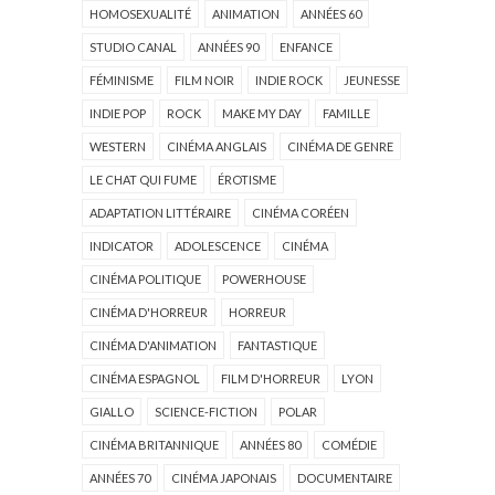
HOMOSEXUALITÉ
ANIMATION
ANNÉES 60
STUDIO CANAL
ANNÉES 90
ENFANCE
FÉMINISME
FILM NOIR
INDIE ROCK
JEUNESSE
INDIE POP
ROCK
MAKE MY DAY
FAMILLE
WESTERN
CINÉMA ANGLAIS
CINÉMA DE GENRE
LE CHAT QUI FUME
ÉROTISME
ADAPTATION LITTÉRAIRE
CINÉMA CORÉEN
INDICATOR
ADOLESCENCE
CINÉMA
CINÉMA POLITIQUE
POWERHOUSE
CINÉMA D'HORREUR
HORREUR
CINÉMA D'ANIMATION
FANTASTIQUE
CINÉMA ESPAGNOL
FILM D'HORREUR
LYON
GIALLO
SCIENCE-FICTION
POLAR
CINÉMA BRITANNIQUE
ANNÉES 80
COMÉDIE
ANNÉES 70
CINÉMA JAPONAIS
DOCUMENTAIRE