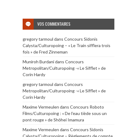
VOS COMMENTAIRES
gregory tarmoul
dans
Concours Sidonis
Calysta/Culturopoing – « Le Train sifflera trois
fois » de Fred Zinneman
Muniroh Burdani
dans
Concours
Metropolitan/Culturopoing -« Le Sifflet » de
Corin Hardy
gregory tarmoul
dans
Concours
Metropolitan/Culturopoing -« Le Sifflet » de
Corin Hardy
Maxime Vermeulen
dans
Concours Roboto
Films/Culturopoing : « De l’eau tiède sous un
pont rouge » de Shōhei Imamura
Maxime Vermeulen
dans
Concours Sidonis
Calysta/Culturopoing – Règlements de compte