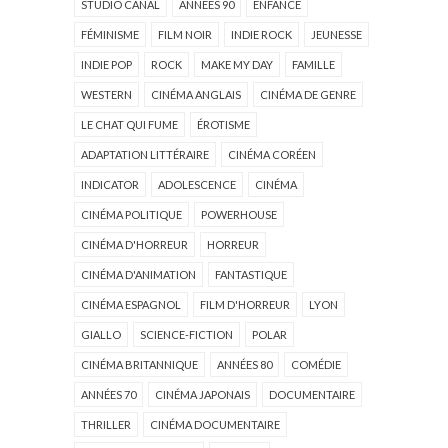
STUDIO CANAL
ANNÉES 90
ENFANCE
FÉMINISME
FILM NOIR
INDIE ROCK
JEUNESSE
INDIE POP
ROCK
MAKE MY DAY
FAMILLE
WESTERN
CINÉMA ANGLAIS
CINÉMA DE GENRE
LE CHAT QUI FUME
ÉROTISME
ADAPTATION LITTÉRAIRE
CINÉMA CORÉEN
INDICATOR
ADOLESCENCE
CINÉMA
CINÉMA POLITIQUE
POWERHOUSE
CINÉMA D'HORREUR
HORREUR
CINÉMA D'ANIMATION
FANTASTIQUE
CINÉMA ESPAGNOL
FILM D'HORREUR
LYON
GIALLO
SCIENCE-FICTION
POLAR
CINÉMA BRITANNIQUE
ANNÉES 80
COMÉDIE
ANNÉES 70
CINÉMA JAPONAIS
DOCUMENTAIRE
THRILLER
CINÉMA DOCUMENTAIRE