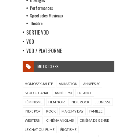
Ouvrages
Performances
Spectacles Musicaux
Théâtre
SORTIE VOD
VOD
VOD / PLATEFORME
MOTS-CLEFS
HOMOSEXUALITÉ
ANIMATION
ANNÉES 60
STUDIO CANAL
ANNÉES 90
ENFANCE
FÉMINISME
FILM NOIR
INDIE ROCK
JEUNESSE
INDIE POP
ROCK
MAKE MY DAY
FAMILLE
WESTERN
CINÉMA ANGLAIS
CINÉMA DE GENRE
LE CHAT QUI FUME
ÉROTISME