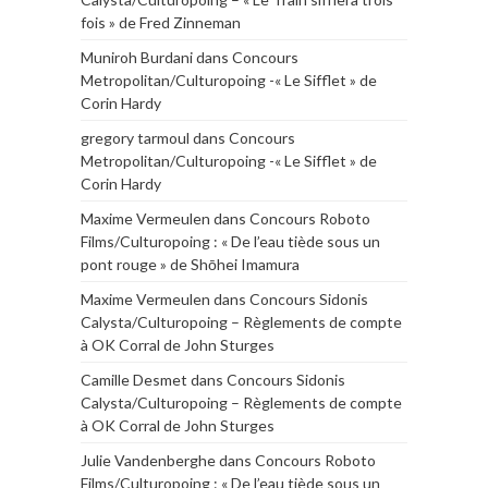
fois » de Fred Zinneman
Muniroh Burdani
dans
Concours
Metropolitan/Culturopoing -« Le Sifflet » de
Corin Hardy
gregory tarmoul
dans
Concours
Metropolitan/Culturopoing -« Le Sifflet » de
Corin Hardy
Maxime Vermeulen
dans
Concours Roboto
Films/Culturopoing : « De l’eau tiède sous un
pont rouge » de Shōhei Imamura
Maxime Vermeulen
dans
Concours Sidonis
Calysta/Culturopoing – Règlements de compte
à OK Corral de John Sturges
Camille Desmet
dans
Concours Sidonis
Calysta/Culturopoing – Règlements de compte
à OK Corral de John Sturges
Julie Vandenberghe
dans
Concours Roboto
Films/Culturopoing : « De l’eau tiède sous un