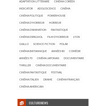
ADAPTATION LITTÉRAIRE
CINÉMA CORÉEN
INDICATOR
ADOLESCENCE
CINÉMA
CINÉMA POLITIQUE
POWERHOUSE
CINÉMA D'HORREUR
HORREUR
CINÉMA D'ANIMATION
FANTASTIQUE
CINÉMA ESPAGNOL
FILM D'HORREUR
LYON
GIALLO
SCIENCE-FICTION
POLAR
CINÉMA BRITANNIQUE
ANNÉES 80
COMÉDIE
ANNÉES 70
CINÉMA JAPONAIS
DOCUMENTAIRE
THRILLER
CINÉMA DOCUMENTAIRE
CINÉMA FANTASTIQUE
FESTIVAL
CINÉMA ITALIEN
DRAME
CINÉMA FRANÇAIS
CINÉMA AMERICAIN
CULTURONEWS