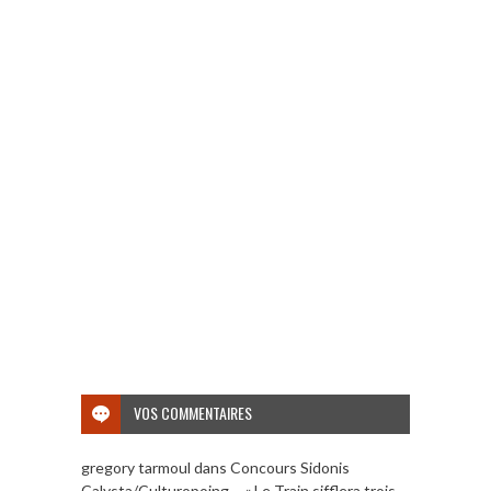
VOS COMMENTAIRES
gregory tarmoul
dans
Concours Sidonis
Calysta/Culturopoing – « Le Train sifflera trois