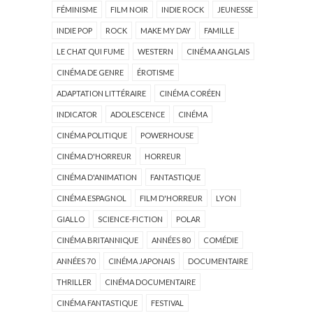
FÉMINISME
FILM NOIR
INDIE ROCK
JEUNESSE
INDIE POP
ROCK
MAKE MY DAY
FAMILLE
LE CHAT QUI FUME
WESTERN
CINÉMA ANGLAIS
CINÉMA DE GENRE
ÉROTISME
ADAPTATION LITTÉRAIRE
CINÉMA CORÉEN
INDICATOR
ADOLESCENCE
CINÉMA
CINÉMA POLITIQUE
POWERHOUSE
CINÉMA D'HORREUR
HORREUR
CINÉMA D'ANIMATION
FANTASTIQUE
CINÉMA ESPAGNOL
FILM D'HORREUR
LYON
GIALLO
SCIENCE-FICTION
POLAR
CINÉMA BRITANNIQUE
ANNÉES 80
COMÉDIE
ANNÉES 70
CINÉMA JAPONAIS
DOCUMENTAIRE
THRILLER
CINÉMA DOCUMENTAIRE
CINÉMA FANTASTIQUE
FESTIVAL