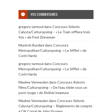
VOS COMMENTAIRES
gregory tarmoul
dans
Concours Sidonis
Calysta/Culturopoing – « Le Train sifflera trois
fois » de Fred Zinneman
Muniroh Burdani
dans
Concours
Metropolitan/Culturopoing -« Le Sifflet » de
Corin Hardy
gregory tarmoul
dans
Concours
Metropolitan/Culturopoing -« Le Sifflet » de
Corin Hardy
Maxime Vermeulen
dans
Concours Roboto
Films/Culturopoing : « De l’eau tiède sous un
pont rouge » de Shōhei Imamura
Maxime Vermeulen
dans
Concours Sidonis
Calysta/Culturopoing – Règlements de compte
à OK Corral de John Sturges