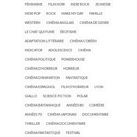
FÉMINISME
FILM NOIR
INDIE ROCK
JEUNESSE
INDIE POP
ROCK
MAKE MY DAY
FAMILLE
WESTERN
CINÉMA ANGLAIS
CINÉMA DE GENRE
LE CHAT QUI FUME
ÉROTISME
ADAPTATION LITTÉRAIRE
CINÉMA CORÉEN
INDICATOR
ADOLESCENCE
CINÉMA
CINÉMA POLITIQUE
POWERHOUSE
CINÉMA D'HORREUR
HORREUR
CINÉMA D'ANIMATION
FANTASTIQUE
CINÉMA ESPAGNOL
FILM D'HORREUR
LYON
GIALLO
SCIENCE-FICTION
POLAR
CINÉMA BRITANNIQUE
ANNÉES 80
COMÉDIE
ANNÉES 70
CINÉMA JAPONAIS
DOCUMENTAIRE
THRILLER
CINÉMA DOCUMENTAIRE
CINÉMA FANTASTIQUE
FESTIVAL