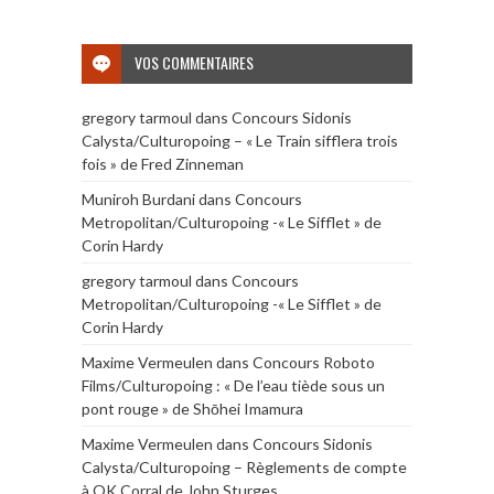
VOS COMMENTAIRES
gregory tarmoul
dans
Concours Sidonis
Calysta/Culturopoing – « Le Train sifflera trois
fois » de Fred Zinneman
Muniroh Burdani
dans
Concours
Metropolitan/Culturopoing -« Le Sifflet » de
Corin Hardy
gregory tarmoul
dans
Concours
Metropolitan/Culturopoing -« Le Sifflet » de
Corin Hardy
Maxime Vermeulen
dans
Concours Roboto
Films/Culturopoing : « De l’eau tiède sous un
pont rouge » de Shōhei Imamura
Maxime Vermeulen
dans
Concours Sidonis
Calysta/Culturopoing – Règlements de compte
à OK Corral de John Sturges