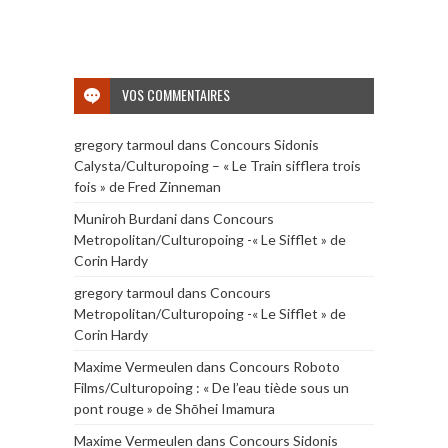
VOS COMMENTAIRES
gregory tarmoul
dans
Concours Sidonis
Calysta/Culturopoing – « Le Train sifflera trois
fois » de Fred Zinneman
Muniroh Burdani
dans
Concours
Metropolitan/Culturopoing -« Le Sifflet » de
Corin Hardy
gregory tarmoul
dans
Concours
Metropolitan/Culturopoing -« Le Sifflet » de
Corin Hardy
Maxime Vermeulen
dans
Concours Roboto
Films/Culturopoing : « De l’eau tiède sous un
pont rouge » de Shōhei Imamura
Maxime Vermeulen
dans
Concours Sidonis