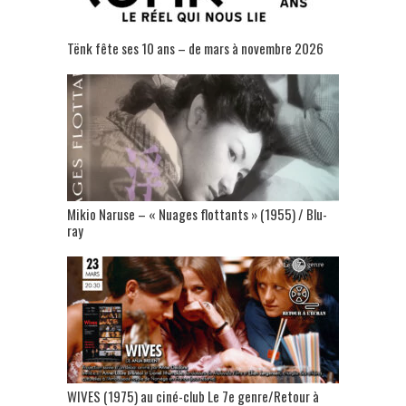
Tënk fête ses 10 ans – de mars à novembre 2026
Mikio Naruse – « Nuages flottants » (1955) / Blu-
ray
WIVES (1975) au ciné-club Le 7e genre/Retour à