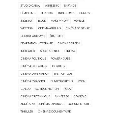
STUDIO CANAL
ANNÉES 90
ENFANCE
FÉMINISME
FILM NOIR
INDIE ROCK
JEUNESSE
INDIE POP
ROCK
MAKE MY DAY
FAMILLE
WESTERN
CINÉMA ANGLAIS
CINÉMA DE GENRE
LE CHAT QUI FUME
ÉROTISME
ADAPTATION LITTÉRAIRE
CINÉMA CORÉEN
INDICATOR
ADOLESCENCE
CINÉMA
CINÉMA POLITIQUE
POWERHOUSE
CINÉMA D'HORREUR
HORREUR
CINÉMA D'ANIMATION
FANTASTIQUE
CINÉMA ESPAGNOL
FILM D'HORREUR
LYON
GIALLO
SCIENCE-FICTION
POLAR
CINÉMA BRITANNIQUE
ANNÉES 80
COMÉDIE
ANNÉES 70
CINÉMA JAPONAIS
DOCUMENTAIRE
THRILLER
CINÉMA DOCUMENTAIRE