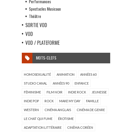
Performances
Spectacles Musicaux
Théâtre
SORTIE VOD
VOD
VOD / PLATEFORME
MOTS-CLEFS
HOMOSEXUALITÉ
ANIMATION
ANNÉES 60
STUDIO CANAL
ANNÉES 90
ENFANCE
FÉMINISME
FILM NOIR
INDIE ROCK
JEUNESSE
INDIE POP
ROCK
MAKE MY DAY
FAMILLE
WESTERN
CINÉMA ANGLAIS
CINÉMA DE GENRE
LE CHAT QUI FUME
ÉROTISME
ADAPTATION LITTÉRAIRE
CINÉMA CORÉEN