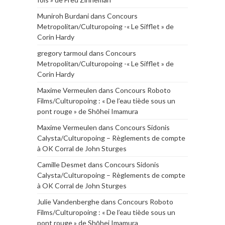
Muniroh Burdani
dans
Concours
Metropolitan/Culturopoing -« Le Sifflet » de
Corin Hardy
gregory tarmoul
dans
Concours
Metropolitan/Culturopoing -« Le Sifflet » de
Corin Hardy
Maxime Vermeulen
dans
Concours Roboto
Films/Culturopoing : « De l’eau tiède sous un
pont rouge » de Shōhei Imamura
Maxime Vermeulen
dans
Concours Sidonis
Calysta/Culturopoing – Règlements de compte
à OK Corral de John Sturges
Camille Desmet
dans
Concours Sidonis
Calysta/Culturopoing – Règlements de compte
à OK Corral de John Sturges
Julie Vandenberghe
dans
Concours Roboto
Films/Culturopoing : « De l’eau tiède sous un
pont rouge » de Shōhei Imamura