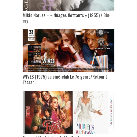
Mikio Naruse – « Nuages flottants » (1955) / Blu-
ray
WIVES (1975) au ciné-club Le 7e genre/Retour à
l’écran