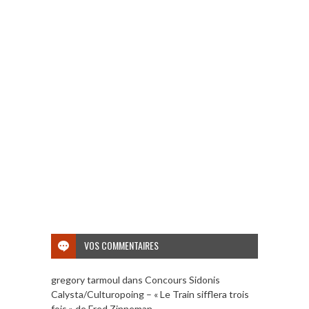
VOS COMMENTAIRES
gregory tarmoul
dans
Concours Sidonis
Calysta/Culturopoing – « Le Train sifflera trois
fois » de Fred Zinneman