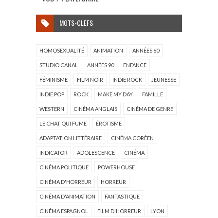
MOTS-CLEFS
HOMOSEXUALITÉ
ANIMATION
ANNÉES 60
STUDIO CANAL
ANNÉES 90
ENFANCE
FÉMINISME
FILM NOIR
INDIE ROCK
JEUNESSE
INDIE POP
ROCK
MAKE MY DAY
FAMILLE
WESTERN
CINÉMA ANGLAIS
CINÉMA DE GENRE
LE CHAT QUI FUME
ÉROTISME
ADAPTATION LITTÉRAIRE
CINÉMA CORÉEN
INDICATOR
ADOLESCENCE
CINÉMA
CINÉMA POLITIQUE
POWERHOUSE
CINÉMA D'HORREUR
HORREUR
CINÉMA D'ANIMATION
FANTASTIQUE
CINÉMA ESPAGNOL
FILM D'HORREUR
LYON