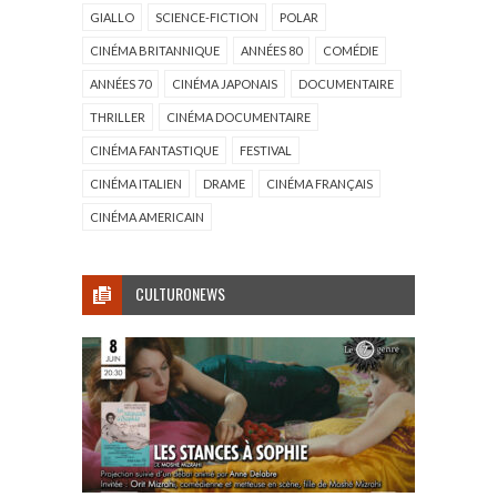
GIALLO
SCIENCE-FICTION
POLAR
CINÉMA BRITANNIQUE
ANNÉES 80
COMÉDIE
ANNÉES 70
CINÉMA JAPONAIS
DOCUMENTAIRE
THRILLER
CINÉMA DOCUMENTAIRE
CINÉMA FANTASTIQUE
FESTIVAL
CINÉMA ITALIEN
DRAME
CINÉMA FRANÇAIS
CINÉMA AMERICAIN
CULTURONEWS