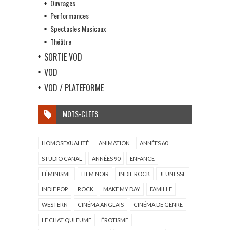
Ouvrages
Performances
Spectacles Musicaux
Théâtre
SORTIE VOD
VOD
VOD / PLATEFORME
MOTS-CLEFS
HOMOSEXUALITÉ
ANIMATION
ANNÉES 60
STUDIO CANAL
ANNÉES 90
ENFANCE
FÉMINISME
FILM NOIR
INDIE ROCK
JEUNESSE
INDIE POP
ROCK
MAKE MY DAY
FAMILLE
WESTERN
CINÉMA ANGLAIS
CINÉMA DE GENRE
LE CHAT QUI FUME
ÉROTISME