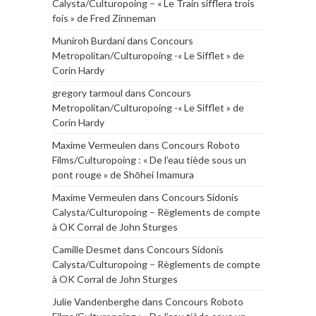
Calysta/Culturopoing – « Le Train sifflera trois
fois » de Fred Zinneman
Muniroh Burdani
dans
Concours
Metropolitan/Culturopoing -« Le Sifflet » de
Corin Hardy
gregory tarmoul
dans
Concours
Metropolitan/Culturopoing -« Le Sifflet » de
Corin Hardy
Maxime Vermeulen
dans
Concours Roboto
Films/Culturopoing : « De l’eau tiède sous un
pont rouge » de Shōhei Imamura
Maxime Vermeulen
dans
Concours Sidonis
Calysta/Culturopoing – Règlements de compte
à OK Corral de John Sturges
Camille Desmet
dans
Concours Sidonis
Calysta/Culturopoing – Règlements de compte
à OK Corral de John Sturges
Julie Vandenberghe
dans
Concours Roboto