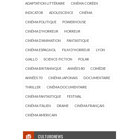
ADAPTATION LITTÉRAIRE
CINÉMA CORÉEN
INDICATOR
ADOLESCENCE
CINÉMA
CINÉMA POLITIQUE
POWERHOUSE
CINÉMA D'HORREUR
HORREUR
CINÉMA D'ANIMATION
FANTASTIQUE
CINÉMA ESPAGNOL
FILM D'HORREUR
LYON
GIALLO
SCIENCE-FICTION
POLAR
CINÉMA BRITANNIQUE
ANNÉES 80
COMÉDIE
ANNÉES 70
CINÉMA JAPONAIS
DOCUMENTAIRE
THRILLER
CINÉMA DOCUMENTAIRE
CINÉMA FANTASTIQUE
FESTIVAL
CINÉMA ITALIEN
DRAME
CINÉMA FRANÇAIS
CINÉMA AMERICAIN
CULTURONEWS