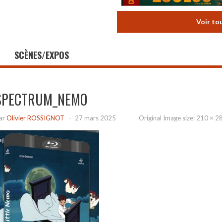
Voir to
SCÈNES/EXPOS
SPECTRUM_NEMO
ar
Olivier ROSSIGNOT
-
27 mars 2025
Original Image size:
210 × 2