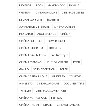
INDIE POP
ROCK
MAKE MY DAY
FAMILLE
WESTERN
CINÉMA ANGLAIS
CINÉMA DE GENRE
LE CHAT QUI FUME
ÉROTISME
ADAPTATION LITTÉRAIRE
CINÉMA CORÉEN
INDICATOR
ADOLESCENCE
CINÉMA
CINÉMA POLITIQUE
POWERHOUSE
CINÉMA D'HORREUR
HORREUR
CINÉMA D'ANIMATION
FANTASTIQUE
CINÉMA ESPAGNOL
FILM D'HORREUR
LYON
GIALLO
SCIENCE-FICTION
POLAR
CINÉMA BRITANNIQUE
ANNÉES 80
COMÉDIE
ANNÉES 70
CINÉMA JAPONAIS
DOCUMENTAIRE
THRILLER
CINÉMA DOCUMENTAIRE
CINÉMA FANTASTIQUE
FESTIVAL
CINÉMA ITALIEN
DRAME
CINÉMA FRANÇAIS