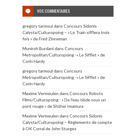
VOS COMMENTAIRES
gregory tarmoul
dans
Concours Sidonis
Calysta/Culturopoing – « Le Train sifflera trois
fois » de Fred Zinneman
Muniroh Burdani
dans
Concours
Metropolitan/Culturopoing -« Le Sifflet » de
Corin Hardy
gregory tarmoul
dans
Concours
Metropolitan/Culturopoing -« Le Sifflet » de
Corin Hardy
Maxime Vermeulen
dans
Concours Roboto
Films/Culturopoing : « De l’eau tiède sous un
pont rouge » de Shōhei Imamura
Maxime Vermeulen
dans
Concours Sidonis
Calysta/Culturopoing – Règlements de compte
à OK Corral de John Sturges