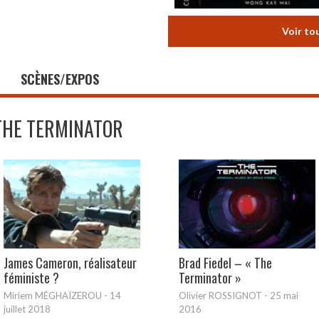
Voir to
SCÈNES/EXPOS
THE TERMINATOR
James Cameron, réalisateur
Brad Fiedel – « The
féministe ?
Terminator »
Miriem MÉGHAÏZEROU
-
14
Olivier ROSSIGNOT
-
25 mai
juillet 2018
2016