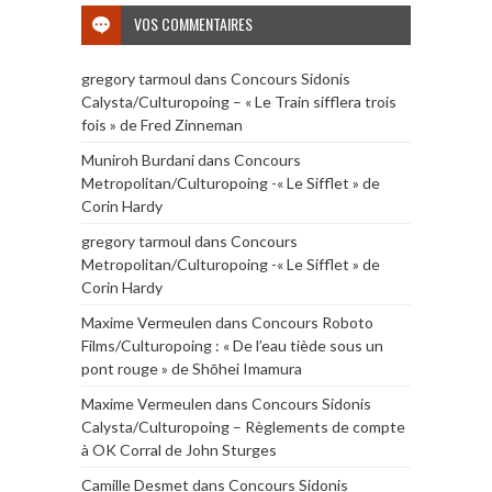
VOS COMMENTAIRES
gregory tarmoul
dans
Concours Sidonis
Calysta/Culturopoing – « Le Train sifflera trois
fois » de Fred Zinneman
Muniroh Burdani
dans
Concours
Metropolitan/Culturopoing -« Le Sifflet » de
Corin Hardy
gregory tarmoul
dans
Concours
Metropolitan/Culturopoing -« Le Sifflet » de
Corin Hardy
Maxime Vermeulen
dans
Concours Roboto
Films/Culturopoing : « De l’eau tiède sous un
pont rouge » de Shōhei Imamura
Maxime Vermeulen
dans
Concours Sidonis
Calysta/Culturopoing – Règlements de compte
à OK Corral de John Sturges
Camille Desmet
dans
Concours Sidonis