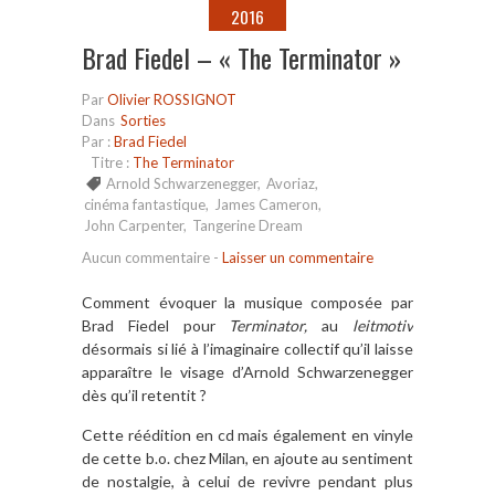
2016
Brad Fiedel – « The Terminator »
Par
Olivier ROSSIGNOT
Dans
Sorties
Par :
Brad Fiedel
Titre :
The Terminator
Arnold Schwarzenegger
,
Avoriaz
,
cinéma fantastique
,
James Cameron
,
John Carpenter
,
Tangerine Dream
Aucun commentaire
-
Laisser un commentaire
Comment évoquer la musique composée par
Brad Fiedel pour
Terminator,
au
leitmotiv
désormais si lié à l’imaginaire collectif qu’il laisse
apparaître le visage d’Arnold Schwarzenegger
dès qu’il retentit ?
Cette réédition en cd mais également en vinyle
de cette b.o. chez Milan, en ajoute au sentiment
de nostalgie, à celui de revivre pendant plus