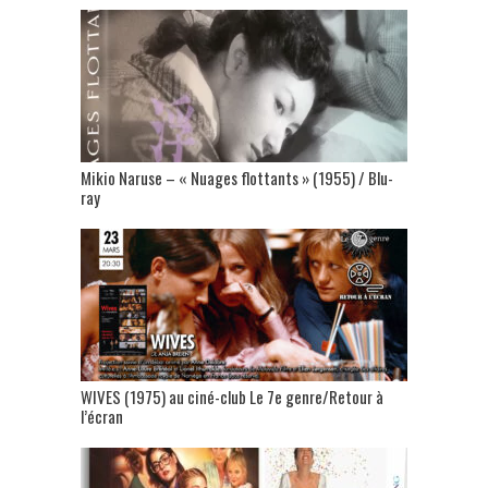
Mikio Naruse – « Nuages flottants » (1955) / Blu-
ray
WIVES (1975) au ciné-club Le 7e genre/Retour à
l’écran