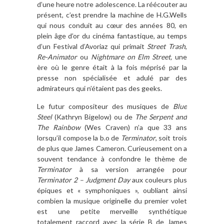
d’une heure notre adolescence. La réécouter au
présent, c’est prendre la machine de H.G.Wells
qui nous conduit au cœur des années 80, en
plein âge d’or du cinéma fantastique, au temps
d’un Festival d’Avoriaz qui primait
Street Trash
,
Re-Animator
ou
Nightmare on Elm Street,
une
ère où le genre était à la fois méprisé par la
presse non spécialisée et adulé par des
admirateurs qui n’étaient pas des geeks.
Le futur compositeur des musiques de
Blue
Steel
(Kathryn Bigelow) ou de
The Serpent and
The Rainbow
(Wes Craven) n’a que 33 ans
lorsqu’il compose la b.o de
Terminator
, soit trois
de plus que James Cameron. Curieusement on a
souvent tendance à confondre le thème de
Terminator
à sa version arrangée pour
Terminator 2 – Judgment Day
aux couleurs plus
épiques et « symphoniques », oubliant ainsi
combien la musique originelle du premier volet
est une petite merveille synthétique
totalement raccord avec la série B de James