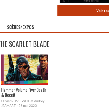
Voir to
SCÈNES/EXPOS
THE SCARLET BLADE
Hammer Volume Five: Death
& Deceit
Olivier ROSSIGNOT et Audrey
JEAMART
-
26 mai 2020