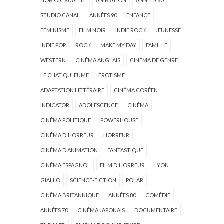
HOMOSEXUALITÉ
ANIMATION
ANNÉES 60
STUDIO CANAL
ANNÉES 90
ENFANCE
FÉMINISME
FILM NOIR
INDIE ROCK
JEUNESSE
INDIE POP
ROCK
MAKE MY DAY
FAMILLE
WESTERN
CINÉMA ANGLAIS
CINÉMA DE GENRE
LE CHAT QUI FUME
ÉROTISME
ADAPTATION LITTÉRAIRE
CINÉMA CORÉEN
INDICATOR
ADOLESCENCE
CINÉMA
CINÉMA POLITIQUE
POWERHOUSE
CINÉMA D'HORREUR
HORREUR
CINÉMA D'ANIMATION
FANTASTIQUE
CINÉMA ESPAGNOL
FILM D'HORREUR
LYON
GIALLO
SCIENCE-FICTION
POLAR
CINÉMA BRITANNIQUE
ANNÉES 80
COMÉDIE
ANNÉES 70
CINÉMA JAPONAIS
DOCUMENTAIRE