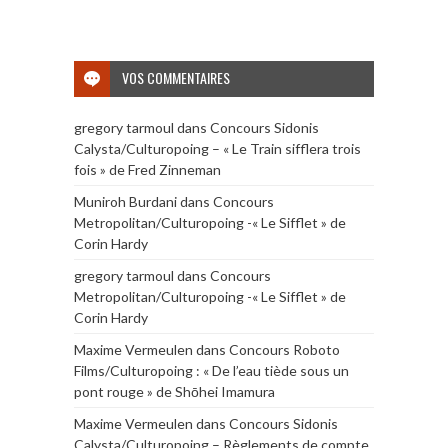
VOS COMMENTAIRES
gregory tarmoul
dans
Concours Sidonis
Calysta/Culturopoing – « Le Train sifflera trois
fois » de Fred Zinneman
Muniroh Burdani
dans
Concours
Metropolitan/Culturopoing -« Le Sifflet » de
Corin Hardy
gregory tarmoul
dans
Concours
Metropolitan/Culturopoing -« Le Sifflet » de
Corin Hardy
Maxime Vermeulen
dans
Concours Roboto
Films/Culturopoing : « De l’eau tiède sous un
pont rouge » de Shōhei Imamura
Maxime Vermeulen
dans
Concours Sidonis
Calysta/Culturopoing – Règlements de compte