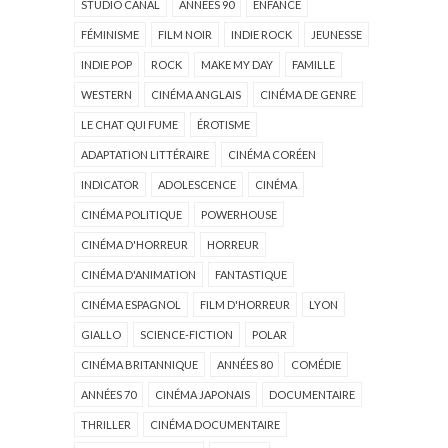
STUDIO CANAL
ANNÉES 90
ENFANCE
FÉMINISME
FILM NOIR
INDIE ROCK
JEUNESSE
INDIE POP
ROCK
MAKE MY DAY
FAMILLE
WESTERN
CINÉMA ANGLAIS
CINÉMA DE GENRE
LE CHAT QUI FUME
ÉROTISME
ADAPTATION LITTÉRAIRE
CINÉMA CORÉEN
INDICATOR
ADOLESCENCE
CINÉMA
CINÉMA POLITIQUE
POWERHOUSE
CINÉMA D'HORREUR
HORREUR
CINÉMA D'ANIMATION
FANTASTIQUE
CINÉMA ESPAGNOL
FILM D'HORREUR
LYON
GIALLO
SCIENCE-FICTION
POLAR
CINÉMA BRITANNIQUE
ANNÉES 80
COMÉDIE
ANNÉES 70
CINÉMA JAPONAIS
DOCUMENTAIRE
THRILLER
CINÉMA DOCUMENTAIRE