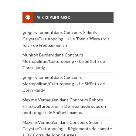
VOS COMMENTAIRES
gregory tarmoul
dans
Concours Sidonis
Calysta/Culturopoing – « Le Train sifflera trois
fois » de Fred Zinneman
Muniroh Burdani
dans
Concours
Metropolitan/Culturopoing -« Le Sifflet » de
Corin Hardy
gregory tarmoul
dans
Concours
Metropolitan/Culturopoing -« Le Sifflet » de
Corin Hardy
Maxime Vermeulen
dans
Concours Roboto
Films/Culturopoing : « De l’eau tiède sous un
pont rouge » de Shōhei Imamura
Maxime Vermeulen
dans
Concours Sidonis
Calysta/Culturopoing – Règlements de compte
à OK Corral de John Sturges