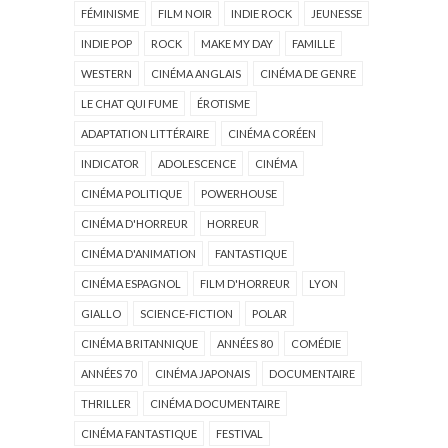
FÉMINISME
FILM NOIR
INDIE ROCK
JEUNESSE
INDIE POP
ROCK
MAKE MY DAY
FAMILLE
WESTERN
CINÉMA ANGLAIS
CINÉMA DE GENRE
LE CHAT QUI FUME
ÉROTISME
ADAPTATION LITTÉRAIRE
CINÉMA CORÉEN
INDICATOR
ADOLESCENCE
CINÉMA
CINÉMA POLITIQUE
POWERHOUSE
CINÉMA D'HORREUR
HORREUR
CINÉMA D'ANIMATION
FANTASTIQUE
CINÉMA ESPAGNOL
FILM D'HORREUR
LYON
GIALLO
SCIENCE-FICTION
POLAR
CINÉMA BRITANNIQUE
ANNÉES 80
COMÉDIE
ANNÉES 70
CINÉMA JAPONAIS
DOCUMENTAIRE
THRILLER
CINÉMA DOCUMENTAIRE
CINÉMA FANTASTIQUE
FESTIVAL