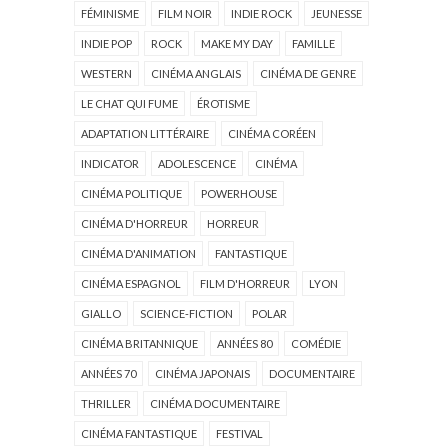
FÉMINISME
FILM NOIR
INDIE ROCK
JEUNESSE
INDIE POP
ROCK
MAKE MY DAY
FAMILLE
WESTERN
CINÉMA ANGLAIS
CINÉMA DE GENRE
LE CHAT QUI FUME
ÉROTISME
ADAPTATION LITTÉRAIRE
CINÉMA CORÉEN
INDICATOR
ADOLESCENCE
CINÉMA
CINÉMA POLITIQUE
POWERHOUSE
CINÉMA D'HORREUR
HORREUR
CINÉMA D'ANIMATION
FANTASTIQUE
CINÉMA ESPAGNOL
FILM D'HORREUR
LYON
GIALLO
SCIENCE-FICTION
POLAR
CINÉMA BRITANNIQUE
ANNÉES 80
COMÉDIE
ANNÉES 70
CINÉMA JAPONAIS
DOCUMENTAIRE
THRILLER
CINÉMA DOCUMENTAIRE
CINÉMA FANTASTIQUE
FESTIVAL