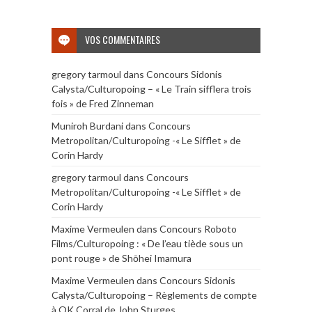
VOS COMMENTAIRES
gregory tarmoul
dans
Concours Sidonis
Calysta/Culturopoing – « Le Train sifflera trois
fois » de Fred Zinneman
Muniroh Burdani
dans
Concours
Metropolitan/Culturopoing -« Le Sifflet » de
Corin Hardy
gregory tarmoul
dans
Concours
Metropolitan/Culturopoing -« Le Sifflet » de
Corin Hardy
Maxime Vermeulen
dans
Concours Roboto
Films/Culturopoing : « De l’eau tiède sous un
pont rouge » de Shōhei Imamura
Maxime Vermeulen
dans
Concours Sidonis
Calysta/Culturopoing – Règlements de compte
à OK Corral de John Sturges