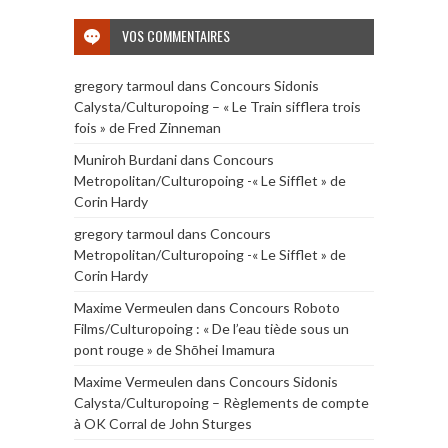
VOS COMMENTAIRES
gregory tarmoul
dans
Concours Sidonis
Calysta/Culturopoing – « Le Train sifflera trois
fois » de Fred Zinneman
Muniroh Burdani
dans
Concours
Metropolitan/Culturopoing -« Le Sifflet » de
Corin Hardy
gregory tarmoul
dans
Concours
Metropolitan/Culturopoing -« Le Sifflet » de
Corin Hardy
Maxime Vermeulen
dans
Concours Roboto
Films/Culturopoing : « De l’eau tiède sous un
pont rouge » de Shōhei Imamura
Maxime Vermeulen
dans
Concours Sidonis
Calysta/Culturopoing – Règlements de compte
à OK Corral de John Sturges