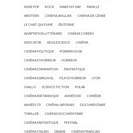
INDIE POP
ROCK
MAKE MY DAY
FAMILLE
WESTERN
CINÉMA ANGLAIS
CINÉMA DE GENRE
LE CHAT QUI FUME
ÉROTISME
ADAPTATION LITTÉRAIRE
CINÉMA CORÉEN
INDICATOR
ADOLESCENCE
CINÉMA
CINÉMA POLITIQUE
POWERHOUSE
CINÉMA D'HORREUR
HORREUR
CINÉMA D'ANIMATION
FANTASTIQUE
CINÉMA ESPAGNOL
FILM D'HORREUR
LYON
GIALLO
SCIENCE-FICTION
POLAR
CINÉMA BRITANNIQUE
ANNÉES 80
COMÉDIE
ANNÉES 70
CINÉMA JAPONAIS
DOCUMENTAIRE
THRILLER
CINÉMA DOCUMENTAIRE
CINÉMA FANTASTIQUE
FESTIVAL
CINÉMA ITALIEN
DRAME
CINÉMA FRANÇAIS