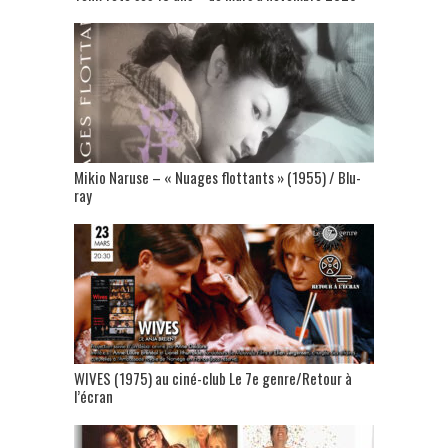
Mikio Naruse – « Nuages flottants » (1955) / Blu-
ray
WIVES (1975) au ciné-club Le 7e genre/Retour à
l’écran