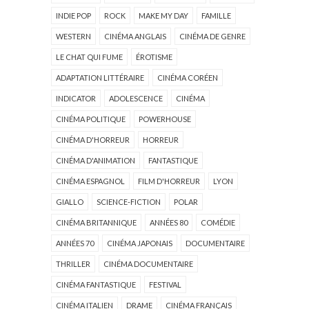
INDIE POP
ROCK
MAKE MY DAY
FAMILLE
WESTERN
CINÉMA ANGLAIS
CINÉMA DE GENRE
LE CHAT QUI FUME
ÉROTISME
ADAPTATION LITTÉRAIRE
CINÉMA CORÉEN
INDICATOR
ADOLESCENCE
CINÉMA
CINÉMA POLITIQUE
POWERHOUSE
CINÉMA D'HORREUR
HORREUR
CINÉMA D'ANIMATION
FANTASTIQUE
CINÉMA ESPAGNOL
FILM D'HORREUR
LYON
GIALLO
SCIENCE-FICTION
POLAR
CINÉMA BRITANNIQUE
ANNÉES 80
COMÉDIE
ANNÉES 70
CINÉMA JAPONAIS
DOCUMENTAIRE
THRILLER
CINÉMA DOCUMENTAIRE
CINÉMA FANTASTIQUE
FESTIVAL
CINÉMA ITALIEN
DRAME
CINÉMA FRANÇAIS