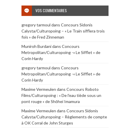
VOS COMMENTAIRES
gregory tarmoul
dans
Concours Sidonis
Calysta/Culturopoing – « Le Train sifflera trois
fois » de Fred Zinneman
Muniroh Burdani
dans
Concours
Metropolitan/Culturopoing -« Le Sifflet » de
Corin Hardy
gregory tarmoul
dans
Concours
Metropolitan/Culturopoing -« Le Sifflet » de
Corin Hardy
Maxime Vermeulen
dans
Concours Roboto
Films/Culturopoing : « De l’eau tiède sous un
pont rouge » de Shōhei Imamura
Maxime Vermeulen
dans
Concours Sidonis
Calysta/Culturopoing – Règlements de compte
à OK Corral de John Sturges