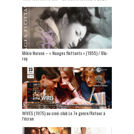
Mikio Naruse – « Nuages flottants » (1955) / Blu-
ray
WIVES (1975) au ciné-club Le 7e genre/Retour à
l’écran