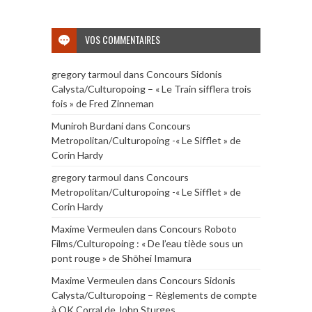
VOS COMMENTAIRES
gregory tarmoul
dans
Concours Sidonis
Calysta/Culturopoing – « Le Train sifflera trois
fois » de Fred Zinneman
Muniroh Burdani
dans
Concours
Metropolitan/Culturopoing -« Le Sifflet » de
Corin Hardy
gregory tarmoul
dans
Concours
Metropolitan/Culturopoing -« Le Sifflet » de
Corin Hardy
Maxime Vermeulen
dans
Concours Roboto
Films/Culturopoing : « De l’eau tiède sous un
pont rouge » de Shōhei Imamura
Maxime Vermeulen
dans
Concours Sidonis
Calysta/Culturopoing – Règlements de compte
à OK Corral de John Sturges