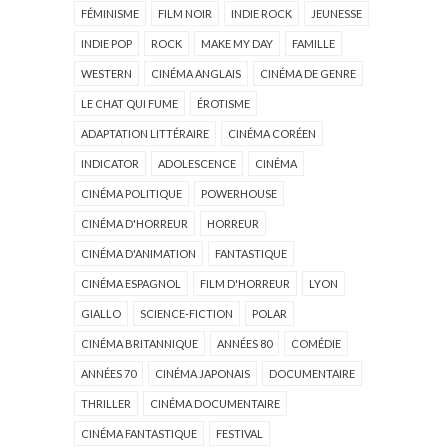
FÉMINISME
FILM NOIR
INDIE ROCK
JEUNESSE
INDIE POP
ROCK
MAKE MY DAY
FAMILLE
WESTERN
CINÉMA ANGLAIS
CINÉMA DE GENRE
LE CHAT QUI FUME
ÉROTISME
ADAPTATION LITTÉRAIRE
CINÉMA CORÉEN
INDICATOR
ADOLESCENCE
CINÉMA
CINÉMA POLITIQUE
POWERHOUSE
CINÉMA D'HORREUR
HORREUR
CINÉMA D'ANIMATION
FANTASTIQUE
CINÉMA ESPAGNOL
FILM D'HORREUR
LYON
GIALLO
SCIENCE-FICTION
POLAR
CINÉMA BRITANNIQUE
ANNÉES 80
COMÉDIE
ANNÉES 70
CINÉMA JAPONAIS
DOCUMENTAIRE
THRILLER
CINÉMA DOCUMENTAIRE
CINÉMA FANTASTIQUE
FESTIVAL