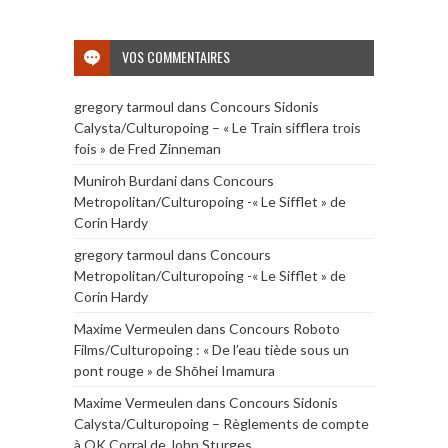
VOS COMMENTAIRES
gregory tarmoul
dans
Concours Sidonis
Calysta/Culturopoing – « Le Train sifflera trois
fois » de Fred Zinneman
Muniroh Burdani
dans
Concours
Metropolitan/Culturopoing -« Le Sifflet » de
Corin Hardy
gregory tarmoul
dans
Concours
Metropolitan/Culturopoing -« Le Sifflet » de
Corin Hardy
Maxime Vermeulen
dans
Concours Roboto
Films/Culturopoing : « De l’eau tiède sous un
pont rouge » de Shōhei Imamura
Maxime Vermeulen
dans
Concours Sidonis
Calysta/Culturopoing – Règlements de compte
à OK Corral de John Sturges