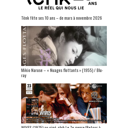
Tënk fête ses 10 ans – de mars à novembre 2026
Mikio Naruse – « Nuages flottants » (1955) / Blu-
ray
WIVES (1975) au ciné-club Le 7e genre/Retour à