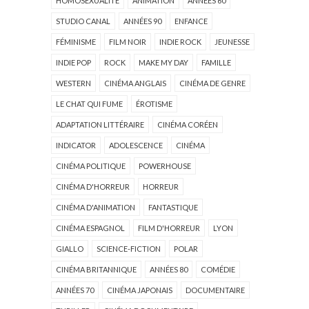
HOMOSEXUALITÉ
ANIMATION
ANNÉES 60
STUDIO CANAL
ANNÉES 90
ENFANCE
FÉMINISME
FILM NOIR
INDIE ROCK
JEUNESSE
INDIE POP
ROCK
MAKE MY DAY
FAMILLE
WESTERN
CINÉMA ANGLAIS
CINÉMA DE GENRE
LE CHAT QUI FUME
ÉROTISME
ADAPTATION LITTÉRAIRE
CINÉMA CORÉEN
INDICATOR
ADOLESCENCE
CINÉMA
CINÉMA POLITIQUE
POWERHOUSE
CINÉMA D'HORREUR
HORREUR
CINÉMA D'ANIMATION
FANTASTIQUE
CINÉMA ESPAGNOL
FILM D'HORREUR
LYON
GIALLO
SCIENCE-FICTION
POLAR
CINÉMA BRITANNIQUE
ANNÉES 80
COMÉDIE
ANNÉES 70
CINÉMA JAPONAIS
DOCUMENTAIRE