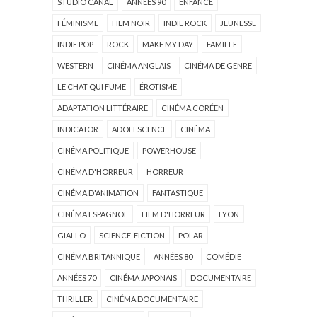
STUDIO CANAL
ANNÉES 90
ENFANCE
FÉMINISME
FILM NOIR
INDIE ROCK
JEUNESSE
INDIE POP
ROCK
MAKE MY DAY
FAMILLE
WESTERN
CINÉMA ANGLAIS
CINÉMA DE GENRE
LE CHAT QUI FUME
ÉROTISME
ADAPTATION LITTÉRAIRE
CINÉMA CORÉEN
INDICATOR
ADOLESCENCE
CINÉMA
CINÉMA POLITIQUE
POWERHOUSE
CINÉMA D'HORREUR
HORREUR
CINÉMA D'ANIMATION
FANTASTIQUE
CINÉMA ESPAGNOL
FILM D'HORREUR
LYON
GIALLO
SCIENCE-FICTION
POLAR
CINÉMA BRITANNIQUE
ANNÉES 80
COMÉDIE
ANNÉES 70
CINÉMA JAPONAIS
DOCUMENTAIRE
THRILLER
CINÉMA DOCUMENTAIRE