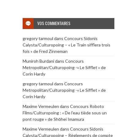
VOS COMMENTAIRES
gregory tarmoul
dans
Concours Sidonis
Calysta/Culturopoing – « Le Train sifflera trois
fois » de Fred Zinneman
Muniroh Burdani
dans
Concours
Metropolitan/Culturopoing -« Le Sifflet » de
Corin Hardy
gregory tarmoul
dans
Concours
Metropolitan/Culturopoing -« Le Sifflet » de
Corin Hardy
Maxime Vermeulen
dans
Concours Roboto
Films/Culturopoing : « De l’eau tiède sous un
pont rouge » de Shōhei Imamura
Maxime Vermeulen
dans
Concours Sidonis
Calysta/Culturopoing – Règlements de compte