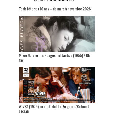
Tënk fête ses 10 ans – de mars à novembre 2026
Mikio Naruse – « Nuages flottants » (1955) / Blu-
ray
WIVES (1975) au ciné-club Le 7e genre/Retour à
l’écran