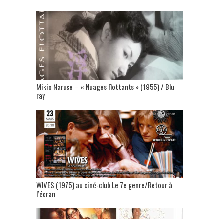
Mikio Naruse – « Nuages flottants » (1955) / Blu-
ray
WIVES (1975) au ciné-club Le 7e genre/Retour à
l’écran