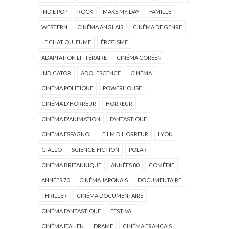
INDIE POP
ROCK
MAKE MY DAY
FAMILLE
WESTERN
CINÉMA ANGLAIS
CINÉMA DE GENRE
LE CHAT QUI FUME
ÉROTISME
ADAPTATION LITTÉRAIRE
CINÉMA CORÉEN
INDICATOR
ADOLESCENCE
CINÉMA
CINÉMA POLITIQUE
POWERHOUSE
CINÉMA D'HORREUR
HORREUR
CINÉMA D'ANIMATION
FANTASTIQUE
CINÉMA ESPAGNOL
FILM D'HORREUR
LYON
GIALLO
SCIENCE-FICTION
POLAR
CINÉMA BRITANNIQUE
ANNÉES 80
COMÉDIE
ANNÉES 70
CINÉMA JAPONAIS
DOCUMENTAIRE
THRILLER
CINÉMA DOCUMENTAIRE
CINÉMA FANTASTIQUE
FESTIVAL
CINÉMA ITALIEN
DRAME
CINÉMA FRANÇAIS