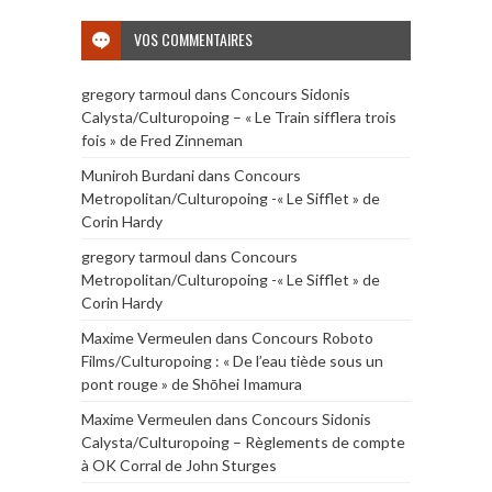
VOS COMMENTAIRES
gregory tarmoul
dans
Concours Sidonis
Calysta/Culturopoing – « Le Train sifflera trois
fois » de Fred Zinneman
Muniroh Burdani
dans
Concours
Metropolitan/Culturopoing -« Le Sifflet » de
Corin Hardy
gregory tarmoul
dans
Concours
Metropolitan/Culturopoing -« Le Sifflet » de
Corin Hardy
Maxime Vermeulen
dans
Concours Roboto
Films/Culturopoing : « De l’eau tiède sous un
pont rouge » de Shōhei Imamura
Maxime Vermeulen
dans
Concours Sidonis
Calysta/Culturopoing – Règlements de compte
à OK Corral de John Sturges