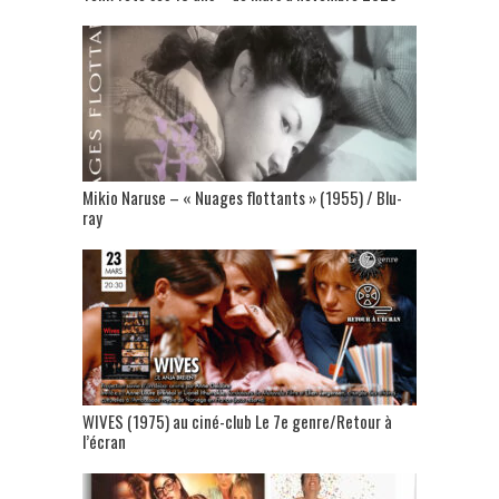
Mikio Naruse – « Nuages flottants » (1955) / Blu-
ray
WIVES (1975) au ciné-club Le 7e genre/Retour à
l’écran