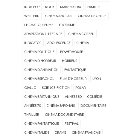
INDIE POP
ROCK
MAKE MY DAY
FAMILLE
WESTERN
CINÉMA ANGLAIS
CINÉMA DE GENRE
LE CHAT QUI FUME
ÉROTISME
ADAPTATION LITTÉRAIRE
CINÉMA CORÉEN
INDICATOR
ADOLESCENCE
CINÉMA
CINÉMA POLITIQUE
POWERHOUSE
CINÉMA D'HORREUR
HORREUR
CINÉMA D'ANIMATION
FANTASTIQUE
CINÉMA ESPAGNOL
FILM D'HORREUR
LYON
GIALLO
SCIENCE-FICTION
POLAR
CINÉMA BRITANNIQUE
ANNÉES 80
COMÉDIE
ANNÉES 70
CINÉMA JAPONAIS
DOCUMENTAIRE
THRILLER
CINÉMA DOCUMENTAIRE
CINÉMA FANTASTIQUE
FESTIVAL
CINÉMA ITALIEN
DRAME
CINÉMA FRANÇAIS