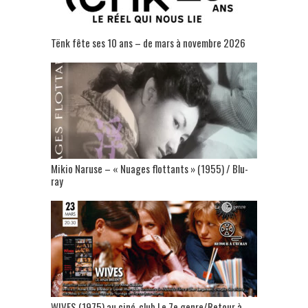
Tënk fête ses 10 ans – de mars à novembre 2026
Mikio Naruse – « Nuages flottants » (1955) / Blu-
ray
WIVES (1975) au ciné-club Le 7e genre/Retour à