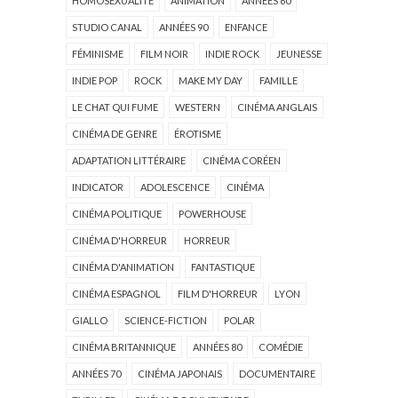
HOMOSEXUALITÉ
ANIMATION
ANNÉES 60
STUDIO CANAL
ANNÉES 90
ENFANCE
FÉMINISME
FILM NOIR
INDIE ROCK
JEUNESSE
INDIE POP
ROCK
MAKE MY DAY
FAMILLE
LE CHAT QUI FUME
WESTERN
CINÉMA ANGLAIS
CINÉMA DE GENRE
ÉROTISME
ADAPTATION LITTÉRAIRE
CINÉMA CORÉEN
INDICATOR
ADOLESCENCE
CINÉMA
CINÉMA POLITIQUE
POWERHOUSE
CINÉMA D'HORREUR
HORREUR
CINÉMA D'ANIMATION
FANTASTIQUE
CINÉMA ESPAGNOL
FILM D'HORREUR
LYON
GIALLO
SCIENCE-FICTION
POLAR
CINÉMA BRITANNIQUE
ANNÉES 80
COMÉDIE
ANNÉES 70
CINÉMA JAPONAIS
DOCUMENTAIRE