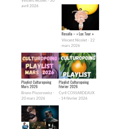
Vincent Nicolet
-
30
avril 2026
Rosalía – « Lux Tour »
Vincent Nicolet
-
22
mars 2026
Playlist Culturopoing
Playlist Culturopoing
Mars 2026
Février 2026
Bruno Piszorowicz
-
Cyril COSSARDEAUX
20 mars 2026
-
14 février 2026