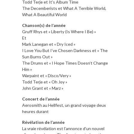
Todd Terje et It’s Album Time
The Decemberists et What A Terrible World,
What A Beautiful World
Chanson(s) de l’année
Gruff Rhys et « Liberty (Is Where I Be) »
Et
Mark Lanegan et « Dry Iced »
I Love You But I’ve Chosen Darkness et « The
Sun Burns Out »
The Drums et « I Hope Times Doesn’t Change
Him »
Warpaint et « Disco/Very »
Todd Terje et « Oh Joy »
John Grant et « Marz »
Concert de l’année
Aerosmith au Hellfest, un grand voyage deux
heures durant
Révélation de l’année
La vraie révélation est l’annonce d’un nouvel