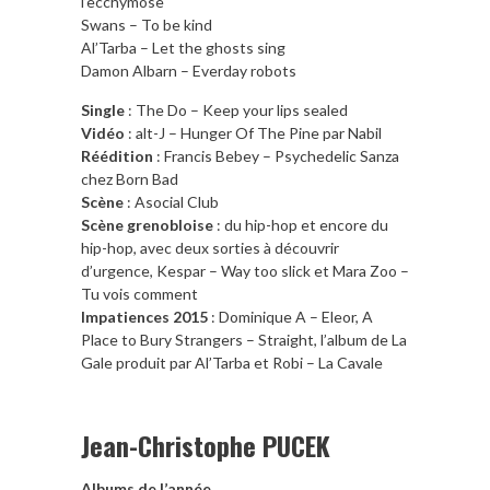
l’ecchymose
Swans – To be kind
Al’Tarba – Let the ghosts sing
Damon Albarn – Everday robots
Single
: The Do – Keep your lips sealed
Vidéo
: alt-J – Hunger Of The Pine par Nabil
Réédition
: Francis Bebey – Psychedelic Sanza
chez Born Bad
Scène
: Asocial Club
Scène grenobloise
: du hip-hop et encore du
hip-hop, avec deux sorties à découvrir
d’urgence, Kespar – Way too slick et Mara Zoo –
Tu vois comment
Impatiences 2015
: Dominique A – Eleor, A
Place to Bury Strangers – Straight, l’album de La
Gale produit par Al’Tarba et Robi – La Cavale
Jean-Christophe PUCEK
Albums de l’année