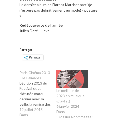
Le dernier album de Florent Marchet parti (je
n’espère pas définitivement en mode) « posture
»
Redécouverte de l’année
Julien Doré – Love
Partager
Partager
Paris Cinéma 2013
– le Palmarès
L'édition 2013 du
Festival s'est
Le meilleur de
clôturée mardi
2023 en musique
dernier avec, la
(playlist)
veille, la remise des
6 janvier 2024
prix pour les films
12 juillet 2013
Dans
primés dans la
Dans
"Dossiers/hommages"