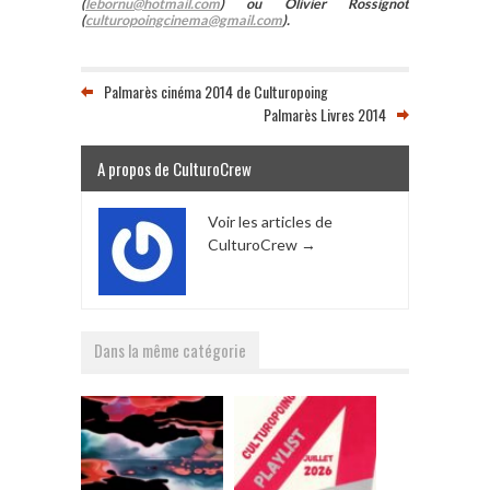
(
lebornu@hotmail.com
) ou Olivier Rossignot
(
culturopoingcinema@gmail.com
).
Palmarès cinéma 2014 de Culturopoing
Palmarès Livres 2014
A propos de CulturoCrew
Voir les articles de
CulturoCrew
→
Dans la même catégorie