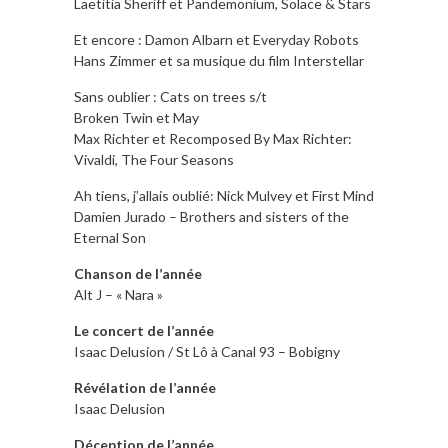
Laetitia Sheriff et Pandemonium, Solace & Stars
Et encore : Damon Albarn et Everyday Robots
Hans Zimmer et sa musique du film Interstellar
Sans oublier : Cats on trees s/t
Broken Twin et May
Max Richter et Recomposed By Max Richter:
Vivaldi, The Four Seasons
Ah tiens, j’allais oublié: Nick Mulvey et First Mind
Damien Jurado – Brothers and sisters of the
Eternal Son
Chanson de l’année
Alt J – « Nara »
Le concert de l’année
Isaac Delusion / St Lô à Canal 93 – Bobigny
Révélation de l’année
Isaac Delusion
Déception de l’année