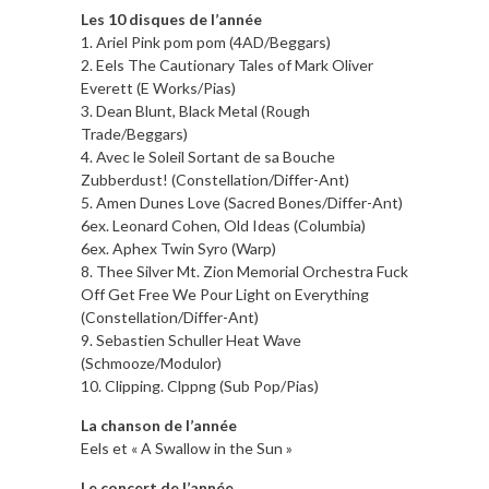
Les 10 disques de l’année
1. Ariel Pink pom pom (4AD/Beggars)
2. Eels The Cautionary Tales of Mark Oliver
Everett (E Works/Pias)
3. Dean Blunt, Black Metal (Rough
Trade/Beggars)
4. Avec le Soleil Sortant de sa Bouche
Zubberdust! (Constellation/Differ-Ant)
5. Amen Dunes Love (Sacred Bones/Differ-Ant)
6ex. Leonard Cohen, Old Ideas (Columbia)
6ex. Aphex Twin Syro (Warp)
8. Thee Silver Mt. Zion Memorial Orchestra Fuck
Off Get Free We Pour Light on Everything
(Constellation/Differ-Ant)
9. Sebastien Schuller Heat Wave
(Schmooze/Modulor)
10. Clipping. Clppng (Sub Pop/Pias)
La chanson de l’année
Eels et « A Swallow in the Sun »
Le concert de l’année