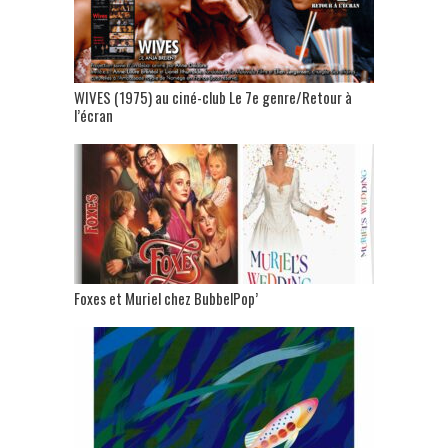
WIVES (1975) au ciné-club Le 7e genre/Retour à
l’écran
Foxes et Muriel chez BubbelPop’