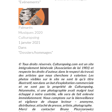
sélection
"Evénements"
internationale :
La Bataille de
Solférino (Fr.) de
Justine Triet,
reçoit le Prix du
Palmarès
Public (en salles le
Musiques 2020
18 septembre)
Culturopoing
Kid (Belgique) de
1 janvier 2021
Fien Troch,…
Dans
"Dossiers/hommages"
© Tous droits réservés. Culturopoing.com est un site
intégralement bénévole (Association de loi 1901) et
respecte les droits d’auteur, dans le respect du travail
des artistes que nous cherchons à valoriser. Les
photos visibles sur le site ne sont là qu’à titre
illustratif, non dans un but d’exploitation commerciale
et ne sont pas la propriété de Culturopoing.
Néanmoins, si une photographie avait malgré tout
échappé à notre contrôle, elle sera de fait enlevée
immédiatement. Nous comptons sur la bienveillance
et vigilance de chaque lecteur – anonyme,
distributeur, attaché de presse, artiste, photographe.
Merci de contacter Bruno Piszczorowicz