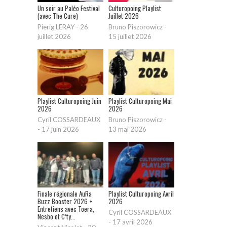
Un soir au Paléo Festival
Culturopoing Playlist
(avec The Cure)
Juillet 2026
Pierig LERAY
-
26
Bruno Piszorowicz
-
juillet 2026
15 juillet 2026
Playlist Culturopoing Juin
Playlist Culturopoing Mai
2026
2026
Cyril COSSARDEAUX
Bruno Piszorowicz
-
-
17 juin 2026
13 mai 2026
Finale régionale AuRa
Playlist Culturopoing Avril
Buzz Booster 2026 +
2026
Entretiens avec Toera,
Cyril COSSARDEAUX
Nesbo et C’ty...
-
17 avril 2026