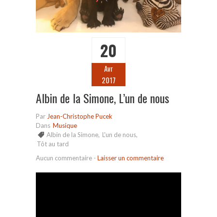
20
Avr
2017
Albin de la Simone, L’un de nous
Par
Jean-Christophe Pucek
Dans
Musique
Albin de la Simone
,
L'un de nous
,
Tôt au tard
Aucun commentaire
-
Laisser un commentaire