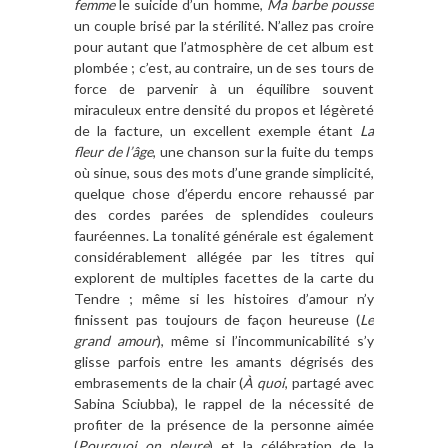
femme
le suicide d’un homme,
Ma barbe pousse
un couple brisé par la stérilité. N’allez pas croire
pour autant que l’atmosphère de cet album est
plombée ; c’est, au contraire, un de ses tours de
force de parvenir à un équilibre souvent
miraculeux entre densité du propos et légèreté
de la facture, un excellent exemple étant
La
fleur de l’âge
, une chanson sur la fuite du temps
où sinue, sous des mots d’une grande simplicité,
quelque chose d’éperdu encore rehaussé par
des cordes parées de splendides couleurs
fauréennes. La tonalité générale est également
considérablement allégée par les titres qui
explorent de multiples facettes de la carte du
Tendre ; même si les histoires d’amour n’y
finissent pas toujours de façon heureuse (
Le
grand amour
), même si l’incommunicabilité s’y
glisse parfois entre les amants dégrisés des
embrasements de la chair (
À quoi
, partagé avec
Sabina Sciubba), le rappel de la nécessité de
profiter de la présence de la personne aimée
(
Pourquoi on pleure
) et la célébration de la