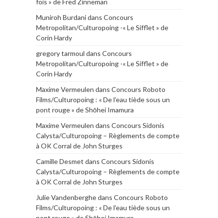
fois » de Fred Zinneman
Muniroh Burdani
dans
Concours
Metropolitan/Culturopoing -« Le Sifflet » de
Corin Hardy
gregory tarmoul
dans
Concours
Metropolitan/Culturopoing -« Le Sifflet » de
Corin Hardy
Maxime Vermeulen
dans
Concours Roboto
Films/Culturopoing : « De l’eau tiède sous un
pont rouge » de Shōhei Imamura
Maxime Vermeulen
dans
Concours Sidonis
Calysta/Culturopoing – Règlements de compte
à OK Corral de John Sturges
Camille Desmet
dans
Concours Sidonis
Calysta/Culturopoing – Règlements de compte
à OK Corral de John Sturges
Julie Vandenberghe
dans
Concours Roboto
Films/Culturopoing : « De l’eau tiède sous un
pont rouge » de Shōhei Imamura