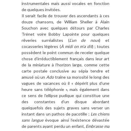
instrumentales mais aussi vocales en fonction
de quelques invitées.
Il serait facile de trouver des ascendants à ces
douze chansons, de William Sheller à Alain
Souchon avec quelques détours par Charles
Trénet voire Bobby Lapointe pour quelques
rêveries surréalistes (
L’un de nous
) et
cocasseries légères (
À midi on m’a dit
) ; toutes
possèdent le point commun de receler quelque
chose d’irréductiblement français dans leur art
de la miniature à l’horizon large, comme cette
carte postale conclusive au sépia tendre et
amusé où un
Ado
traîne sa morosité le long des
vagues de vacances où il « dépérit plus d’une
heure sans téléphonie », mais également dans
ce sens de l’ellipse pudique qui constitue une
des constantes d’un disque abordant
quelquefois des sujets graves sans verser un
instant dans un pathos de pacotille ;
Les chiens
sans langue
évoque ainsi l’existence dévastée
de parents ayant perdu un enfant,
Embrasse ma