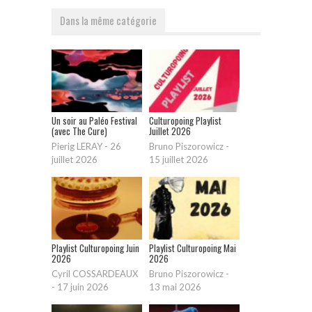
Dans la même catégorie
Un soir au Paléo Festival
Culturopoing Playlist
(avec The Cure)
Juillet 2026
Pierig LERAY
-
26
Bruno Piszorowicz
-
juillet 2026
15 juillet 2026
Playlist Culturopoing Juin
Playlist Culturopoing Mai
2026
2026
Cyril COSSARDEAUX
Bruno Piszorowicz
-
-
17 juin 2026
13 mai 2026