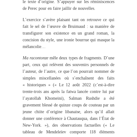
le texte d’origine. S’appuyer sur les réminiscences
de Perec pour en faire jaillir de nouvelles.
L’exercice s’avère plaisant tant on retrouve ce qui
fait le sel de l’œuvre de Bruimaud : sa manière de
transfigurer son existence en un grand roman, la
concision du style, une ironie bourrue qui masque la
mélancolie…
Ma racontonze
mêle deux types de fragments. D’une
part, ceux qui relèvent des souvenirs personnels de
l’auteur, de l’autre, ce que l’on pourrait nommer de
simples miscellanées où s’enchaînent des faits
« historiques » (« Le 12 août 2022 (c’est-à-dire
trente-trois ans après la fatwa lancée contre lui par
l’ayatollah Khomeini), Salman Rushdie a été
gravement blessé de quinze coups de couteau par un
jeune chiite d’origine libanaise, alors qu’il allait
donner une conférence à Chautauqua, dans l’État de
New-York. »), des observations factuelles (« Le
tableau de Mendeleïev comporte 118 éléments