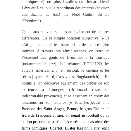
chimiques ») ou plus insolites (« Bernard-Henri
Lévy est à ce jour le recordman des entartés (environ
une dizaine de fois) par Noël Godin, dit
Le
Gloupier
»).
Quant aux souvenirs, ils sont également de natures
différentes. De la simple notation subjective (« Je
n’ai jamais aimé les bains ») a des choses plus
intimes. A travers ces réminiscences, on retrouve
l’essentiel des goûts de Bruimaud : la musique
(notamment le jazz), la littérature (l’OULIPO, les
auteurs américains…) et, surtout, le cinéma et les
séries (Lynch, Ford, Cassavetes, Bogdanovich)… En
pointillé, on découvre également des bribes de son
existence à Limoges (Bruimaud reste un
indécrottable provincial) et se dessinent en creux des
notations sur son enfance (
« Tous les jeudis à la
Paroisse des Saint-Anges, Bruno, le gros Didier, le
frère de Françoise et moi, on jouait au football ou au
ballon prisonnier, parfois les curés nous passaient des
films comiques (Charlot, Buster Keaton, Fatty, etc.)