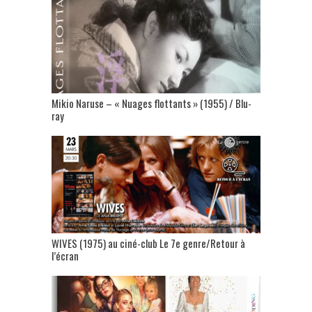
Mikio Naruse – « Nuages flottants » (1955) / Blu-
ray
WIVES (1975) au ciné-club Le 7e genre/Retour à
l’écran