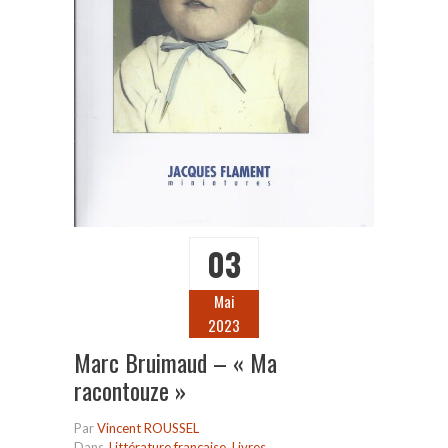
03
Mai
2023
Marc Bruimaud – « Ma
racontouze »
Par
Vincent ROUSSEL
Dans
Littérature française
,
Livres