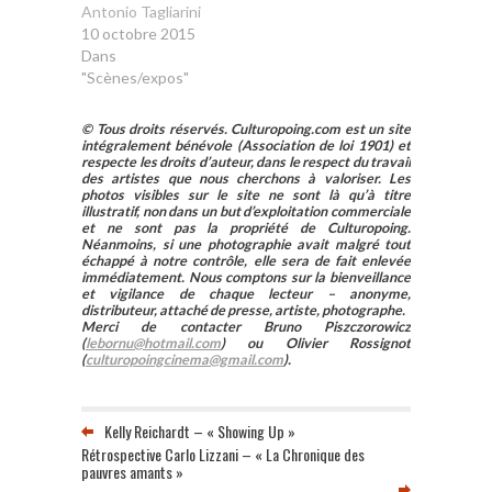
Antonio Tagliarini
10 octobre 2015
Dans
"Scènes/expos"
© Tous droits réservés. Culturopoing.com est un site
intégralement bénévole (Association de loi 1901) et
respecte les droits d’auteur, dans le respect du travail
des artistes que nous cherchons à valoriser. Les
photos visibles sur le site ne sont là qu’à titre
illustratif, non dans un but d’exploitation commerciale
et ne sont pas la propriété de Culturopoing.
Néanmoins, si une photographie avait malgré tout
échappé à notre contrôle, elle sera de fait enlevée
immédiatement. Nous comptons sur la bienveillance
et vigilance de chaque lecteur – anonyme,
distributeur, attaché de presse, artiste, photographe.
Merci de contacter Bruno Piszczorowicz
(
lebornu@hotmail.com
) ou Olivier Rossignot
(
culturopoingcinema@gmail.com
).
Kelly Reichardt – « Showing Up »
Rétrospective Carlo Lizzani – « La Chronique des
pauvres amants »