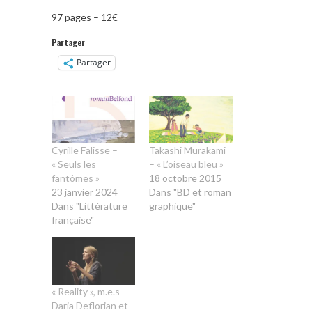
97 pages – 12€
Partager
Partager
Cyrille Falisse –
Takashi Murakami
« Seuls les
– « L’oiseau bleu »
fantômes »
18 octobre 2015
23 janvier 2024
Dans "BD et roman
Dans "Littérature
graphique"
française"
« Reality », m.e.s
Daria Deflorian et