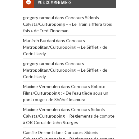
VOS COMMENTAIRES
gregory tarmoul
dans
Concours Sidonis
Calysta/Culturopoing – « Le Train sifflera trois
fois » de Fred Zinneman
Muniroh Burdani
dans
Concours
Metropolitan/Culturopoing -« Le Sifflet » de
Corin Hardy
gregory tarmoul
dans
Concours
Metropolitan/Culturopoing -« Le Sifflet » de
Corin Hardy
Maxime Vermeulen
dans
Concours Roboto
Films/Culturopoing : « De l’eau tiède sous un
pont rouge » de Shōhei Imamura
Maxime Vermeulen
dans
Concours Sidonis
Calysta/Culturopoing – Règlements de compte
à OK Corral de John Sturges
Camille Desmet
dans
Concours Sidonis
Calysta/Culturopoing – Règlements de compte