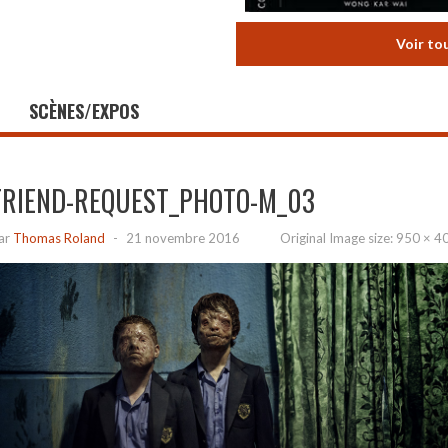
Voir to
SCÈNES/EXPOS
FRIEND-REQUEST_PHOTO-M_03
ar
Thomas Roland
-
21 novembre 2016
Original Image size:
950 × 4