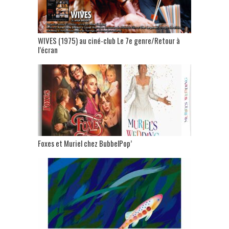
WIVES (1975) au ciné-club Le 7e genre/Retour à
l’écran
Foxes et Muriel chez BubbelPop’