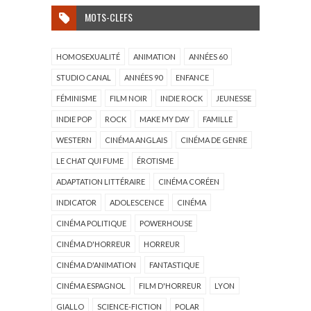
MOTS-CLEFS
HOMOSEXUALITÉ
ANIMATION
ANNÉES 60
STUDIO CANAL
ANNÉES 90
ENFANCE
FÉMINISME
FILM NOIR
INDIE ROCK
JEUNESSE
INDIE POP
ROCK
MAKE MY DAY
FAMILLE
WESTERN
CINÉMA ANGLAIS
CINÉMA DE GENRE
LE CHAT QUI FUME
ÉROTISME
ADAPTATION LITTÉRAIRE
CINÉMA CORÉEN
INDICATOR
ADOLESCENCE
CINÉMA
CINÉMA POLITIQUE
POWERHOUSE
CINÉMA D'HORREUR
HORREUR
CINÉMA D'ANIMATION
FANTASTIQUE
CINÉMA ESPAGNOL
FILM D'HORREUR
LYON
GIALLO
SCIENCE-FICTION
POLAR