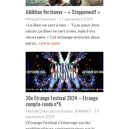
Adilkhan Yerzhanov – « Steppenwolf »
Michaël Delavaud
-
17 septembre 2024
« Le Bien ne sert à rien. – Tu as peut-être
raison. Le Bien ne sert à rien, mais il est
nécessaire. » Cet échange entre les deux
perso...
Lire la suite
30e Etrange Festival 2024 – Etrange
compte-rendu n°6
Michaël Delavaud et Audrey JEAMART
-
14
septembre 2024
L’Etrange Festival s’interroge sur les
problématiques contemporaines par le