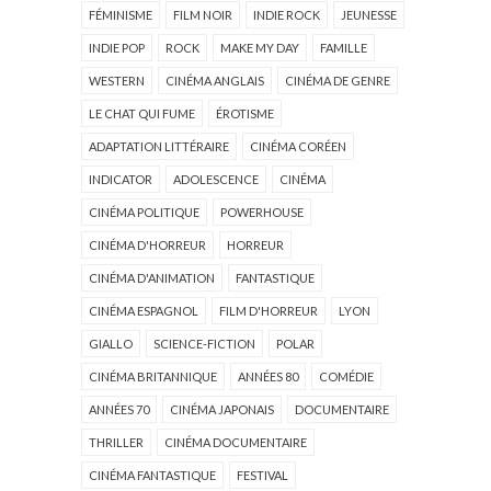
FÉMINISME
FILM NOIR
INDIE ROCK
JEUNESSE
INDIE POP
ROCK
MAKE MY DAY
FAMILLE
WESTERN
CINÉMA ANGLAIS
CINÉMA DE GENRE
LE CHAT QUI FUME
ÉROTISME
ADAPTATION LITTÉRAIRE
CINÉMA CORÉEN
INDICATOR
ADOLESCENCE
CINÉMA
CINÉMA POLITIQUE
POWERHOUSE
CINÉMA D'HORREUR
HORREUR
CINÉMA D'ANIMATION
FANTASTIQUE
CINÉMA ESPAGNOL
FILM D'HORREUR
LYON
GIALLO
SCIENCE-FICTION
POLAR
CINÉMA BRITANNIQUE
ANNÉES 80
COMÉDIE
ANNÉES 70
CINÉMA JAPONAIS
DOCUMENTAIRE
THRILLER
CINÉMA DOCUMENTAIRE
CINÉMA FANTASTIQUE
FESTIVAL