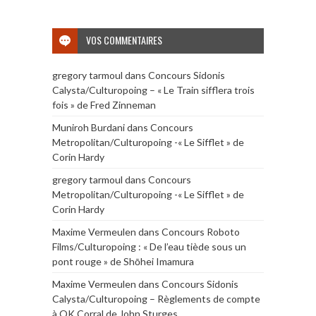
VOS COMMENTAIRES
gregory tarmoul
dans
Concours Sidonis
Calysta/Culturopoing – « Le Train sifflera trois
fois » de Fred Zinneman
Muniroh Burdani
dans
Concours
Metropolitan/Culturopoing -« Le Sifflet » de
Corin Hardy
gregory tarmoul
dans
Concours
Metropolitan/Culturopoing -« Le Sifflet » de
Corin Hardy
Maxime Vermeulen
dans
Concours Roboto
Films/Culturopoing : « De l’eau tiède sous un
pont rouge » de Shōhei Imamura
Maxime Vermeulen
dans
Concours Sidonis
Calysta/Culturopoing – Règlements de compte
à OK Corral de John Sturges