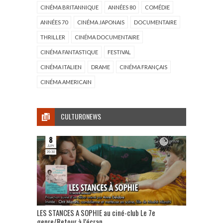
CINÉMA BRITANNIQUE
ANNÉES 80
COMÉDIE
ANNÉES 70
CINÉMA JAPONAIS
DOCUMENTAIRE
THRILLER
CINÉMA DOCUMENTAIRE
CINÉMA FANTASTIQUE
FESTIVAL
CINÉMA ITALIEN
DRAME
CINÉMA FRANÇAIS
CINÉMA AMERICAIN
CULTURONEWS
LES STANCES A SOPHIE au ciné-club Le 7e
genre/Retour à l’écran