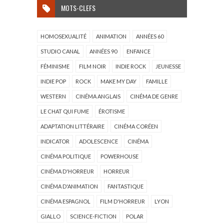
MOTS-CLEFS
HOMOSEXUALITÉ
ANIMATION
ANNÉES 60
STUDIO CANAL
ANNÉES 90
ENFANCE
FÉMINISME
FILM NOIR
INDIE ROCK
JEUNESSE
INDIE POP
ROCK
MAKE MY DAY
FAMILLE
WESTERN
CINÉMA ANGLAIS
CINÉMA DE GENRE
LE CHAT QUI FUME
ÉROTISME
ADAPTATION LITTÉRAIRE
CINÉMA CORÉEN
INDICATOR
ADOLESCENCE
CINÉMA
CINÉMA POLITIQUE
POWERHOUSE
CINÉMA D'HORREUR
HORREUR
CINÉMA D'ANIMATION
FANTASTIQUE
CINÉMA ESPAGNOL
FILM D'HORREUR
LYON
GIALLO
SCIENCE-FICTION
POLAR