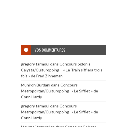
VOS COMMENTAIRES
gregory tarmoul
dans
Concours Sidonis
Calysta/Culturopoing – « Le Train sifflera trois
fois » de Fred Zinneman
Muniroh Burdani
dans
Concours
Metropolitan/Culturopoing -« Le Sifflet » de
Corin Hardy
gregory tarmoul
dans
Concours
Metropolitan/Culturopoing -« Le Sifflet » de
Corin Hardy
Maxime Vermeulen
dans
Concours Roboto