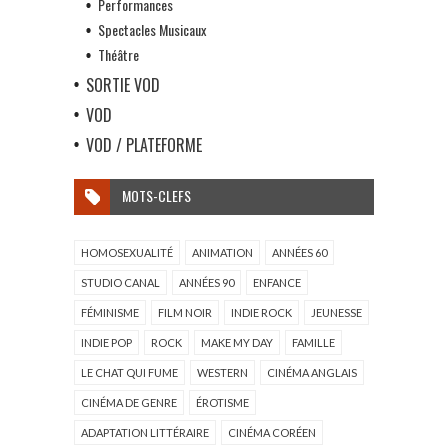
Performances
Spectacles Musicaux
Théâtre
SORTIE VOD
VOD
VOD / PLATEFORME
MOTS-CLEFS
HOMOSEXUALITÉ
ANIMATION
ANNÉES 60
STUDIO CANAL
ANNÉES 90
ENFANCE
FÉMINISME
FILM NOIR
INDIE ROCK
JEUNESSE
INDIE POP
ROCK
MAKE MY DAY
FAMILLE
LE CHAT QUI FUME
WESTERN
CINÉMA ANGLAIS
CINÉMA DE GENRE
ÉROTISME
ADAPTATION LITTÉRAIRE
CINÉMA CORÉEN