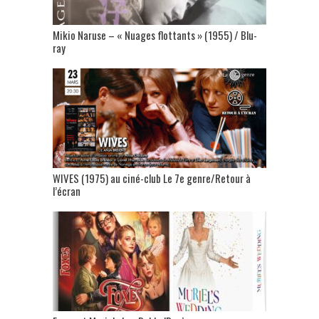
Mikio Naruse – « Nuages flottants » (1955) / Blu-
ray
WIVES (1975) au ciné-club Le 7e genre/Retour à
l’écran