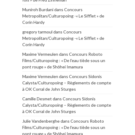
Muniroh Burdani
dans
Concours
Metropolitan/Culturopoing -« Le Sifflet » de
Corin Hardy
gregory tarmoul
dans
Concours
Metropolitan/Culturopoing -« Le Sifflet » de
Corin Hardy
Maxime Vermeulen
dans
Concours Roboto
Films/Culturopoing : « De l’eau tiède sous un
pont rouge » de Shōhei Imamura
Maxime Vermeulen
dans
Concours Sidonis
Calysta/Culturopoing – Règlements de compte
à OK Corral de John Sturges
Camille Desmet
dans
Concours Sidonis
Calysta/Culturopoing – Règlements de compte
à OK Corral de John Sturges
Julie Vandenberghe
dans
Concours Roboto
Films/Culturopoing : « De l’eau tiède sous un
pont rouge » de Shōhei Imamura