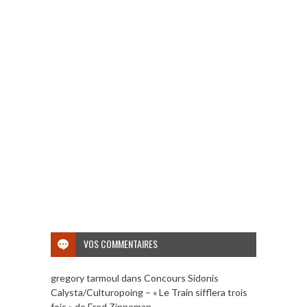
VOS COMMENTAIRES
gregory tarmoul
dans
Concours Sidonis
Calysta/Culturopoing – « Le Train sifflera trois
fois » de Fred Zinneman