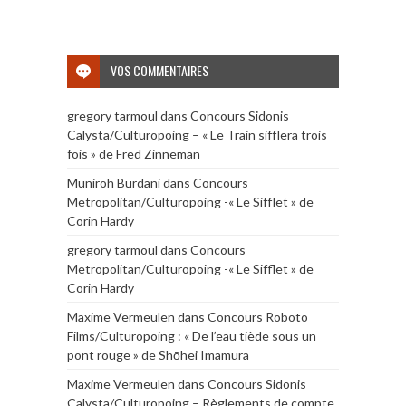
VOS COMMENTAIRES
gregory tarmoul
dans
Concours Sidonis
Calysta/Culturopoing – « Le Train sifflera trois
fois » de Fred Zinneman
Muniroh Burdani
dans
Concours
Metropolitan/Culturopoing -« Le Sifflet » de
Corin Hardy
gregory tarmoul
dans
Concours
Metropolitan/Culturopoing -« Le Sifflet » de
Corin Hardy
Maxime Vermeulen
dans
Concours Roboto
Films/Culturopoing : « De l’eau tiède sous un
pont rouge » de Shōhei Imamura
Maxime Vermeulen
dans
Concours Sidonis
Calysta/Culturopoing – Règlements de compte