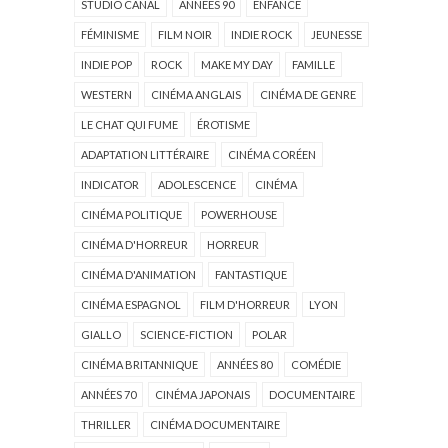
STUDIO CANAL
ANNÉES 90
ENFANCE
FÉMINISME
FILM NOIR
INDIE ROCK
JEUNESSE
INDIE POP
ROCK
MAKE MY DAY
FAMILLE
WESTERN
CINÉMA ANGLAIS
CINÉMA DE GENRE
LE CHAT QUI FUME
ÉROTISME
ADAPTATION LITTÉRAIRE
CINÉMA CORÉEN
INDICATOR
ADOLESCENCE
CINÉMA
CINÉMA POLITIQUE
POWERHOUSE
CINÉMA D'HORREUR
HORREUR
CINÉMA D'ANIMATION
FANTASTIQUE
CINÉMA ESPAGNOL
FILM D'HORREUR
LYON
GIALLO
SCIENCE-FICTION
POLAR
CINÉMA BRITANNIQUE
ANNÉES 80
COMÉDIE
ANNÉES 70
CINÉMA JAPONAIS
DOCUMENTAIRE
THRILLER
CINÉMA DOCUMENTAIRE