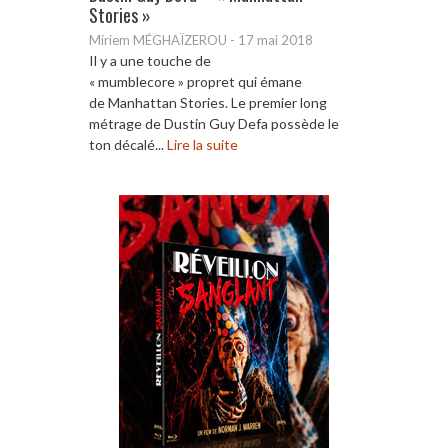
Stories »
Miriem MÉGHAÏZEROU
-
17 mai 2018
Il y a une touche de
« mumblecore » propret qui émane
de Manhattan Stories. Le premier long
métrage de Dustin Guy Defa possède le
ton décalé...
Lire la suite